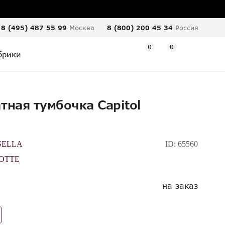
8 (495) 487 55 99
Москва
8 (800) 200 45 34
Россия
0
0
брики
тная тумбочка Capitol
SELLA
ID:
65560
OTTE
на заказ