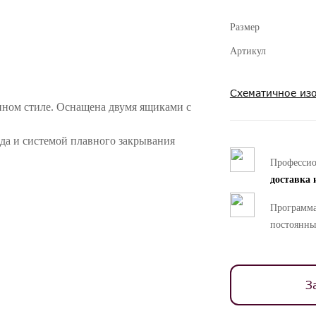
Размер
Артикул
Схематичное из
нном стиле. Оснащена двумя ящиками с
а и системой плавного закрывания
Професси
доставка 
ностей цветопередачи различных мониторов.
Программа
постоянны
З