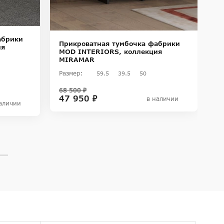
абрики
Прикроватная тумбочка фабрики
П
ия
MOD INTERIORS, коллекция
M
MIRAMAR
B
Размер:
Ра
59.5
39.5
50
68 500 ₽
83
47 950 ₽
6
в наличии
аличии