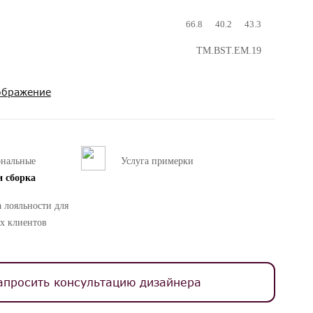
66.8
40.2
43.3
TM.BST.EM.19
ображение
ональные
Услуга примерки
и сборка
 лояльности для
х клиентов
апросить консультацию дизайнера