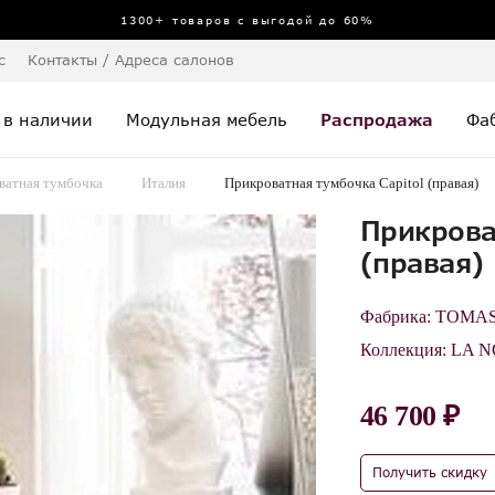
1300+ товаров с выгодой до 60%
с
Контакты / Адреса салонов
 в наличии
Модульная мебель
Распродажа
Фа
ватная тумбочка
Италия
Прикроватная тумбочка Capitol (правая)
Прикрова
(правая)
Фабрика:
TOMA
Коллекция:
LA N
46 700 ₽
Получить скидку