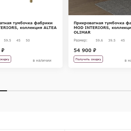
атная тумбочка фабрики
Прикроватная тумбочка ф
ERIORS, коллекция ALTEA
MOD INTERIORS, коллекц
OLIMAR
Размер:
59.5
45
50
59.6
39.5
45
 ₽
54 900 ₽
скидку
Получить скидку
в наличии
в н