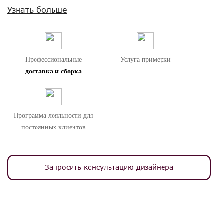
Внимание! Цвета предметов на изображениях могут отличаться из-за
Узнать больше
особенностей цветопередачи различных мониторов.
Профессиональные
Услуга примерки
доставка и сборка
Программа лояльности для
постоянных клиентов
Запросить консультацию дизайнера