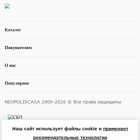
Каталог
Покупателям
О нас
Популярное
NEOPOLISCASA 2005-2026 © Все права защищены
Размещенные на сайте цены не являются публичной
Наш сайт использует файлы cookie и
применяет
офертой (статья 437 ГК РФ) и могут быть изменены в
рекомендательные технологии
любое время без уведомления. Актуальную