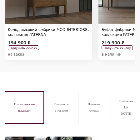
Комод высокий фабрики MOD INTERIORS,
Буфет фабрики MO
коллекция PATERNA
коллекция PATERNA
194 900 ₽
219 900 ₽
Получить скидку
Получить скидку
на заказ
в наличии
Коллекция
С этим товаром
Комплекты
Похожие
LA
покупают
с товаром
комоды
NOTTE