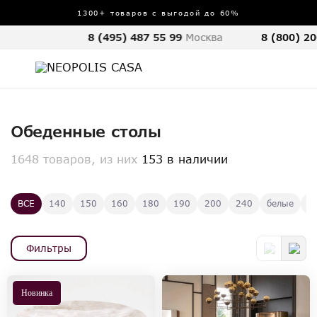
1300+ товаров с выгодой до 60%
8 (495) 487 55 99
Москва
8 (800) 20
Обеденные столы
1648 товаров, из них
153 в наличии
ВСЕ
140
150
160
180
190
200
240
белые
к
Фильтры
Новинка