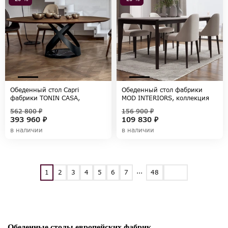
Обеденный стол Capri
Обеденный стол фабрики
фабрики TONIN CASA,
MOD INTERIORS, коллекция
коллекция MODERN
MARBELLA
562 800 ₽
156 900 ₽
393 960 ₽
109 830 ₽
в наличии
в наличии
...
1
2
3
4
5
6
7
48
Обеденные столы европейских фабрик