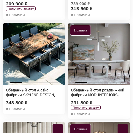
коллекция TOLEDO
коллекция TIMELESS SALE
209 900 ₽
789 900 ₽
315 960 ₽
Получить скидку
в наличии
в наличии
Новинка
Обеденный стол Alaska
Обеденный стол раздвижной
фабрики SKYLINE DESIGN,
фабрики MOD INTERIORS,
коллекция ALASKA
коллекция TOLEDO
348 800 ₽
231 800 ₽
Получить скидку
в наличии
в наличии
Новинка