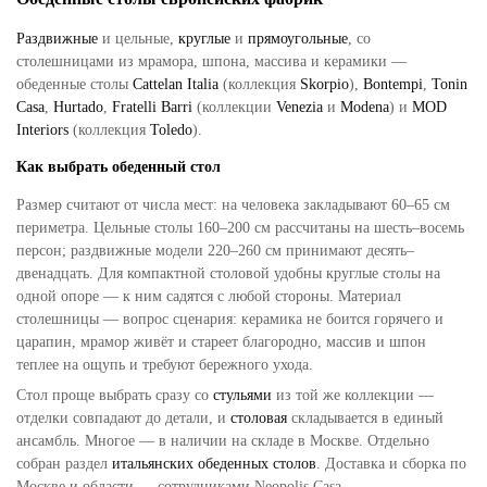
Раздвижные
и цельные,
круглые
и
прямоугольные
, со
столешницами из мрамора, шпона, массива и керамики —
обеденные столы
Cattelan Italia
(коллекция
Skorpio
),
Bontempi
,
Tonin
Casa
,
Hurtado
,
Fratelli Barri
(коллекции
Venezia
и
Modena
) и
MOD
Interiors
(коллекция
Toledo
).
Как выбрать обеденный стол
Размер считают от числа мест: на человека закладывают 60–65 см
периметра. Цельные столы 160–200 см рассчитаны на шесть–восемь
персон; раздвижные модели 220–260 см принимают десять–
двенадцать. Для компактной столовой удобны круглые столы на
одной опоре — к ним садятся с любой стороны. Материал
столешницы — вопрос сценария: керамика не боится горячего и
царапин, мрамор живёт и стареет благородно, массив и шпон
теплее на ощупь и требуют бережного ухода.
Стол проще выбрать сразу со
стульями
из той же коллекции —
отделки совпадают до детали, и
столовая
складывается в единый
ансамбль. Многое —
в наличии на складе в Москве
. Отдельно
собран раздел
итальянских обеденных столов
. Доставка и сборка по
Москве и области — сотрудниками Neopolis Casa.