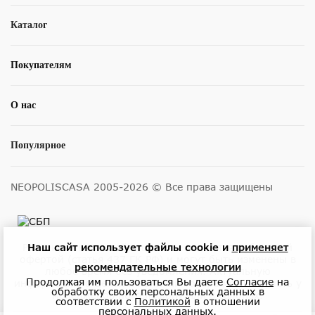
Каталог
Покупателям
О нас
Популярное
NEOPOLISCASA 2005-2026 © Все права защищены
Размещенные на сайте цены не являются публичной
Наш сайт использует файлы cookie и
применяет
офертой (статья 437 ГК РФ) и могут быть изменены в
рекомендательные технологии
любое время без уведомления. Актуальную
Продолжая им пользоваться Вы даете
Согласие
на
информацию о ценах и наличии товара можно узнать у
обработку своих персональных данных в
менеджеров по телефону или в салонах.
соответствии с
Политикой
в отношении
персональных данных.