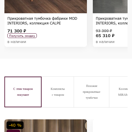
Прикроватная тумбочка фабрики MOD
Прикроватная тумб
INTERIORS, коллекция CALPE
INTERIORS, коллек
71 300 ₽
93 300 ₽
65 310 ₽
Получить скидку
в наличии
в наличии
Похожие
С этим товаром
Комплекты
Коллекци
прикроватные
покупают
с товаром
MIRAMA
тумбочки
-40 %