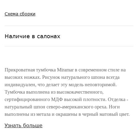
Схема сборки
Наличие в салонах
Прикроватная тумбочка Miramar в современном стиле на
высоких ножках. Рисунок натурального шпона всегда
индивидуален, что делает эту модель неповторимой.
Тумбочка выполнена из высококачественного,
сертифицированного МДФ высокой плотности. Отделка -
натуральный шпон северо-американского ореха. Ноги
выполнены из метала и окрашены в черный матовый цвет.
Оснащена двумя выдвижными ящиками со скрытыми
Узнать больше
направляющими и системой открывания Push to open
(открывание нажатием).