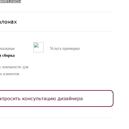
ображение
алонах
ональные
Услуга примерки
и сборка
 лояльности для
х клиентов
апросить консультацию дизайнера