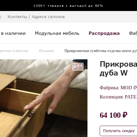
1300+ товаров с выгодой до 60%
с
Контакты / Адреса салонов
 в наличии
Модульная мебель
Распродажа
Фа
ватная тумбочка
Испания
Прикроватная тумбочка отделка шпон ду
Прикрова
дуба W
Фабрика:
MOD I
Коллекция:
PAT
64 100 ₽
Получить скидку