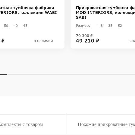
атная тумбочка фабрики
Прикроватная тумбочка ф
ERIORS, коллекция WABI
MOD INTERIORS, коллекц
SABI
Размер:
50
40
45
48
35
52
70 300 ₽
 ₽
49 210 ₽
в наличии
в н
Комплекты с товаром
Похожие прикроватные ту