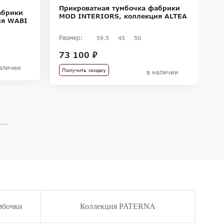
Прикроватная тумбочка фабрики
П
абрики
MOD INTERIORS, коллекция ALTEA
M
ия WABI
Размер:
Ра
59.5
45
50
73 100 ₽
7
аличии
Получить скидку
П
в наличии
мбочки
Коллекция PATERNA