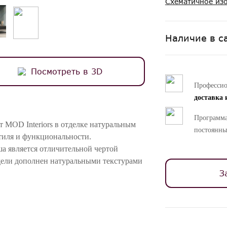
Схематичное из
Наличие в с
Посмотреть в 3D
Професси
доставка 
Программа
т MOD Interiors в отделке натуральным
постоянны
тиля и функциональности.
а является отличительной чертой
дели дополнен натуральными текстурами
З
ия лампы или книг, а вместительный
т предмет мебели легко вписывается в