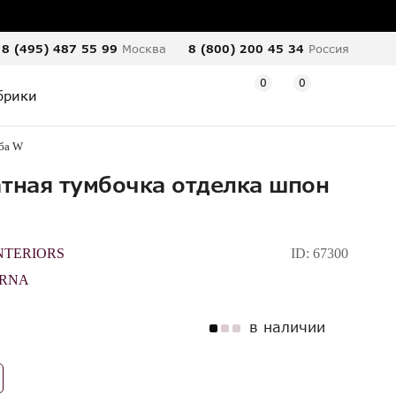
8 (495) 487 55 99
Москва
8 (800) 200 45 34
Россия
0
0
брики
ба W
тная тумбочка отделка шпон
NTERIORS
ID:
67300
ERNA
в наличии