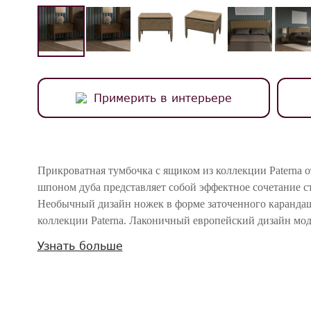
Примерить в интерьере
Прикроватная тумбочка с ящиком из коллекции Paterna о
шпоном дуба представляет собой эффектное сочетание с
Необычный дизайн ножек в форме заточенного карандаш
коллекции Paterna. Лаконичный европейский дизайн мо
древесины, что привносят в интерьер уют и теплоту.
Узнать больше
Просторная верхняя поверхность подходит для размещен
ящик обеспечивает удобное хранение личных вещей. Это
любой интерьер, создавая атмосферу гармонии и стиля.