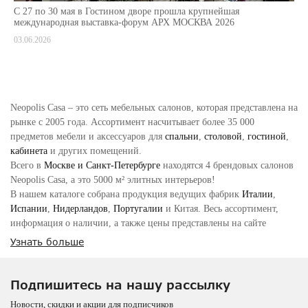
С 27 по 30 мая в Гостином дворе прошла крупнейшая
международная выставка-форум АРХ МОСКВА 2026
03.06.2026
Neopolis Casa – это сеть мебельных салонов, которая представлена на
рынке с 2005 года. Ассортимент насчитывает более 35 000
предметов мебели и аксессуаров для
спальни
,
столовой
,
гостиной
,
кабинета
и других помещений.
Всего в
Москве и Санкт-Петербурге
находятся 4 брендовых салонов
Neopolis Casa, а это 5000 м² элитных интерьеров!
В нашем каталоге собрана продукция ведущих фабрик
Италии
,
Испании
,
Нидерландов
,
Португалии
и Китая. Весь ассортимент,
информация о наличии, а также цены представлены на сайте
neopoliscasa.ru
Узнать больше
Чем наш продукт/услуга отличается от конкурентов в РФ и
мире
Подпишитесь на нашу рассылку
Мы являемся официальными дилерами более 70 европейских
Новости, скидки и акции для подписчиков