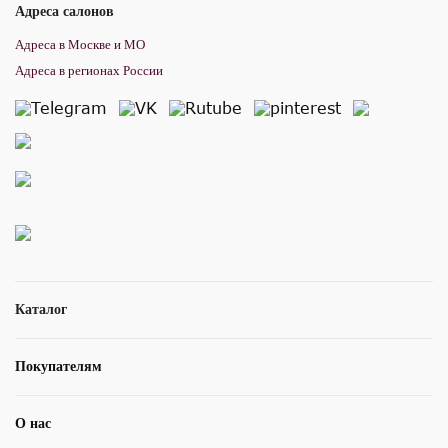
Крокус Сити
. На площади 3 000+ кв м представлены экспозиции 12
Адреса салонов
европейских фабрик. Здесь более 200 законченных интерьеров,
Адреса в Москве и МО
оформленных профессионалами!
Адреса в регионах России
Каталог
Покупателям
О нас