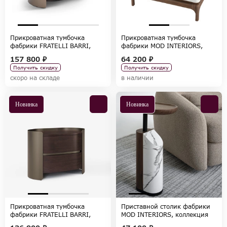
Прикроватная тумбочка
Прикроватная тумбочка
фабрики FRATELLI BARRI,
фабрики MOD INTERIORS,
коллекция MELFI
коллекция CALPE
157 800 ₽
64 200 ₽
Получить скидку
Получить скидку
скоро на складе
в наличии
Новинка
Новинка
Прикроватная тумбочка
Приставной столик фабрики
фабрики FRATELLI BARRI,
MOD INTERIORS, коллекция
коллекция MELFI
TISHINA by Sergey Tregubov