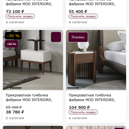
фабрики MOD INTERIORS,
фабрики MOD INTERIORS,
коллекция ALTEA
коллекция RONDA
73 100 ₽
55 400 ₽
Получить скидку
Получить скидку
в наличии
в наличии
-30 %
Новинка
-20 %
Прикроватная тумбочка
Прикроватная тумбочка
фабрики MOD INTERIORS,
фабрики MOD INTERIORS,
коллекция MARBELLA
коллекция TISHINA by Sergey
104 900 ₽
55 400 ₽
Tregubov
38 780 ₽
Получить скидку
в наличии
в наличии