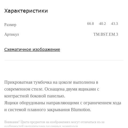
Характеристики
66.8
40.2
43.3
Размер
Артикул
TM.BST.EM.3
Схематичное изображение
Прикроватная тумбочка на цоколе выполнена в
современном стиле. Оснащена двумя ящиками с
контрастной боковой панелью.
Ящики оборудованы направляющими с ограничением хода
и системой плавного закрывания Blumotion.
Внимание! Цвета предметов на изображениях могут отличаться из-за
особенностей цветопередачи различных мониторов.