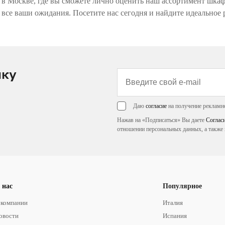
ы в Москве, где вы сможете лично оценить наш ассортимент шка
все ваши ожидания. Посетите нас сегодня и найдите идеальное 
лку
Даю
согласие
на получение рекламн
Нажав на «Подписаться» Вы даете
Соглас
отношении персональных данных, а также 
 нас
Популярное
 компании
Италия
овости
Испания