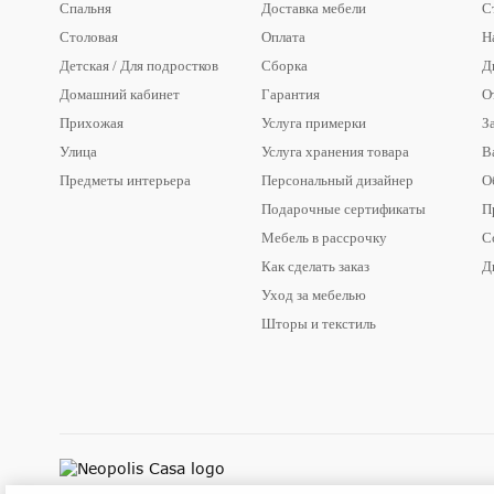
Спальня
Доставка мебели
С
Столовая
Оплата
Н
Детская / Для подростков
Сборка
Д
Домашний кабинет
Гарантия
О
Прихожая
Услуга примерки
З
Улица
Услуга хранения товара
В
Предметы интерьера
Персональный дизайнер
О
Подарочные сертификаты
П
Мебель в рассрочку
С
Как сделать заказ
Д
Уход за мебелью
Шторы и текстиль