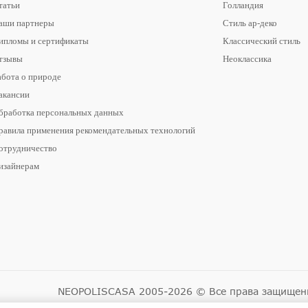
татьи
Голландия
аши партнеры
Стиль ар-деко
ипломы и сертификаты
Классический стиль
тзывы
Неоклассика
абота о природе
акансии
бработка персональных данных
равила применения рекомендательных технологий
отрудничество
изайнерам
NEOPOLISCASA 2005-2026 © Все права защище