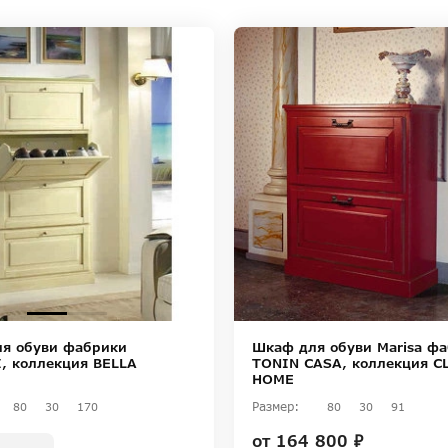
я обуви фабрики
Шкаф для обуви Marisa ф
, коллекция BELLA
TONIN CASA, коллекция C
HOME
Размер:
80
30
170
80
30
91
от
164 800 ₽