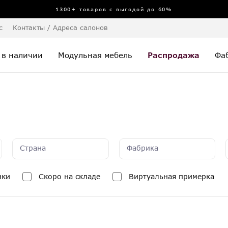
1300+ товаров с выгодой до 60%
с
Контакты / Адреса салонов
 в наличии
Модульная мебель
Распродажа
Фа
Страна
Фабрика
нки
Скоро на складе
Виртуальная примерка