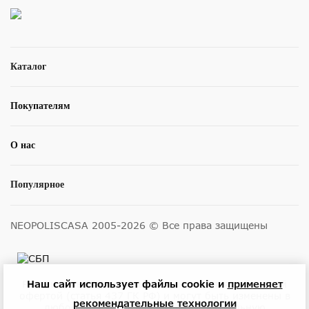
Каталог
Покупателям
О нас
Популярное
NEOPOLISCASA 2005-2026 © Все права защищены
Наш сайт использует файлы cookie и
применяет
Размещенные на сайте цены не являются публичной
офертой (статья 437 ГК РФ) и могут быть изменены в
рекомендательные технологии
любое время без уведомления. Актуальную