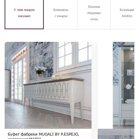
Похожие
С этим товаром
Комплекты
Коллекция
обеденные
покупают
с товаром
MARIA
столы
Буфет фабрики MUGALI BY P.ESPEJO,