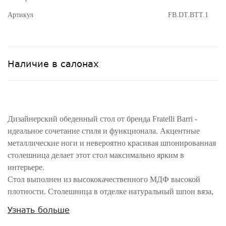
Артикул
FB.DT.BTT.1
Наличие в салонах
Дизайнерский обеденный стол от бренда Fratelli Barri -
идеальное сочетание стиля и функционала. Акцентные
металлические ноги и невероятно красивая шпонированная
столешница делает этот стол максимально ярким в
интерьере.
Стол выполнен из высококачественного МДФ высокой
плотности. Столешница в отделке натуральный шпон вяза,
тонированный в теплый коричневый цвет. Металлическое
Узнать больше
основание в цвете матовая латунь.