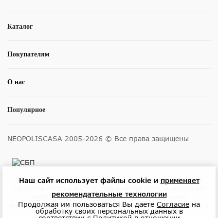
Каталог
Покупателям
О нас
Популярное
NEOPOLISCASA 2005-2026 © Все права защищены
Размещенные на сайте цены не являются публичной
Наш сайт использует файлы cookie и
применяет
офертой (статья 437 ГК РФ) и могут быть изменены в
рекомендательные технологии
любое время без уведомления. Актуальную
Продолжая им пользоваться Вы даете
Согласие
на
информацию о ценах и наличии товара можно узнать у
обработку своих персональных данных в
менеджеров по телефону или в салонах.
соответствии с
Политикой
в отношении