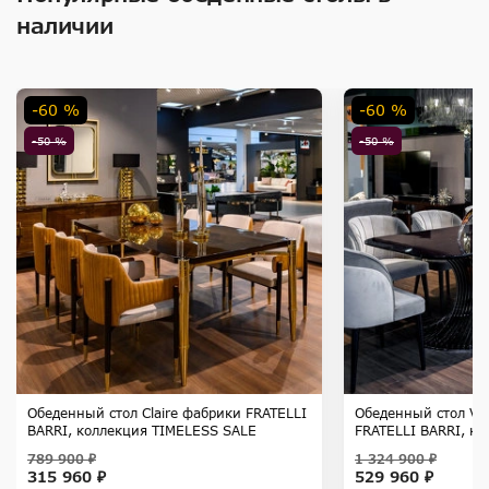
наличии
-60 %
-60 %
-50 %
-50 %
Обеденный стол Claire фабрики FRATELLI
Обеденный стол Vi
BARRI, коллекция TIMELESS SALE
FRATELLI BARRI, к
SALE
789 900 ₽
1 324 900 ₽
315 960 ₽
529 960 ₽