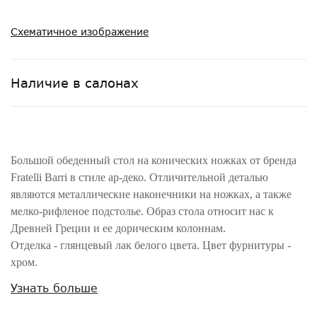
Схематичное изображение
Наличие в салонах
Большой обеденный стол на конических ножках от бренда
Fratelli Barri в стиле ар-деко. Отличительной деталью
являются металлические наконечники на ножках, а также
мелко-рифленое подстолье. Образ стола относит нас к
Древней Греции и ее дорическим колоннам.
Отделка - глянцевый лак белого цвета. Цвет фурнитуры -
хром.
Столешница из высококачественного МДФ класса Е1,
Узнать больше
ножки - массив дерева.
Стол раскладной. Вставка 50 см по центру стола. Вставка