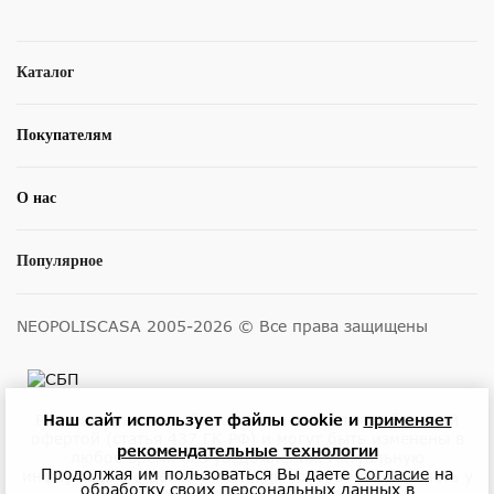
Каталог
Покупателям
О нас
Популярное
NEOPOLISCASA 2005-2026 © Все права защищены
Наш сайт использует файлы cookie и
применяет
Размещенные на сайте цены не являются публичной
офертой (статья 437 ГК РФ) и могут быть изменены в
рекомендательные технологии
любое время без уведомления. Актуальную
Продолжая им пользоваться Вы даете
Согласие
на
информацию о ценах и наличии товара можно узнать у
обработку своих персональных данных в