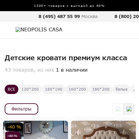
1300+ товаров с выгодой до 60%
8 (495) 487 55 99
Москва
8 (800) 20
Детские кровати премиум класса
43 товаров, из них
1 в наличии
ВСЕ
120*200
160*190
160*200
180*200
белые
дв
Фильтры
-40 %
-30 %