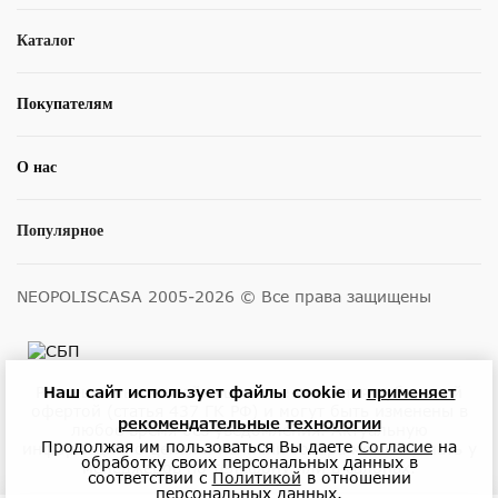
Каталог
Покупателям
О нас
Популярное
NEOPOLISCASA 2005-2026 © Все права защищены
Размещенные на сайте цены не являются публичной
Наш сайт использует файлы cookie и
применяет
офертой (статья 437 ГК РФ) и могут быть изменены в
рекомендательные технологии
любое время без уведомления. Актуальную
Продолжая им пользоваться Вы даете
Согласие
на
информацию о ценах и наличии товара можно узнать у
обработку своих персональных данных в
менеджеров по телефону или в салонах.
соответствии с
Политикой
в отношении
персональных данных.