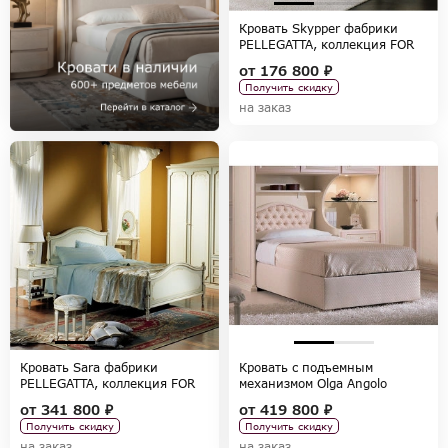
Кровать Skypper фабрики
PELLEGATTA, коллекция FOR
BOYS
от
176 800 ₽
Получить скидку
на заказ
Кровать Sara фабрики
Кровать с подъемным
PELLEGATTA, коллекция FOR
механизмом Olga Angolo
GIRLS
фабрики PELLEGATTA,
от
341 800 ₽
от
419 800 ₽
коллекция FOR GIRLS
Получить скидку
Получить скидку
на заказ
на заказ