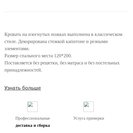
Кровать на изогнутых ножках выполнена в классическом
стиле. Декорирована стежкой капитоне и резными
элементами.
Размер спального места 120*200.
Поставляется без решетки, без матраса и без постельных
принадлежностей.
Внимание! Цвета предметов на изображениях могут отличаться из-за
Узнать больше
особенностей цветопередачи различных мониторов.
Профессиональные
Услуга примерки
доставка и сборка