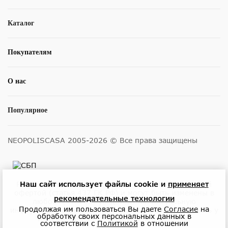
Каталог
Покупателям
О нас
Популярное
NEOPOLISCASA 2005-2026 © Все права защищены
Размещенные на сайте цены не являются публичной
Наш сайт использует файлы cookie и
применяет
офертой (статья 437 ГК РФ) и могут быть изменены в
рекомендательные технологии
любое время без уведомления. Актуальную
Продолжая им пользоваться Вы даете
Согласие
на
информацию о ценах и наличии товара можно узнать у
обработку своих персональных данных в
менеджеров по телефону или в салонах.
соответствии с
Политикой
в отношении