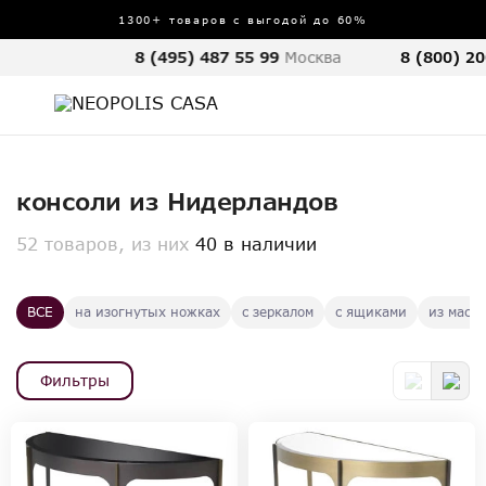
1300+ товаров с выгодой до 60%
8 (495) 487 55 99
Москва
8 (800) 20
консоли из Нидерландов
52 товаров, из них
40 в наличии
ВСЕ
на изогнутых ножках
с зеркалом
с ящиками
из масс
Фильтры