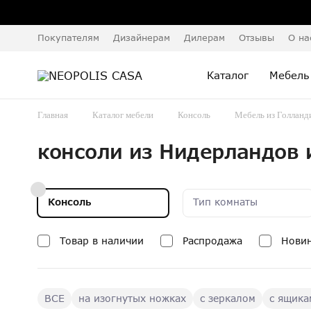
Покупателям
Дизайнерам
Дилерам
Отзывы
О на
Каталог
Мебель
Главная
Каталог мебели
Консоль
Мебель из Голланд
консоли из Нидерландов 
Консоль
Тип комнаты
Товар в наличии
Распродажа
Нови
ВСЕ
на изогнутых ножках
с зеркалом
с ящика