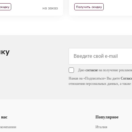
скидку
Получить скидку
на заказ
лку
Даю
согласие
на получение рекламн
Нажав на «Подписаться» Вы даете
Соглас
отношении персональных данных, а также 
 нас
Популярное
 компании
Италия