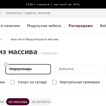
1300+ товаров с выгодой до 60%
с
Контакты / Адреса салонов
 в наличии
Модульная мебель
Распродажа
Фа
ии
консоли из Нидерландов из массива
из массива
3 товаров
Нидерланды
Фабрика
нки
Скоро на складе
Виртуальная примерка
ми
из массива
из ротанга