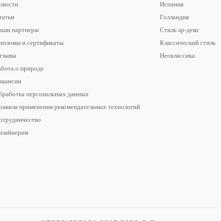
овости
Испания
татьи
Голландия
аши партнеры
Стиль ар-деко
ипломы и сертификаты
Классический стиль
тзывы
Неоклассика
абота о природе
акансии
бработка персональных данных
равила применения рекомендательных технологий
отрудничество
изайнерам