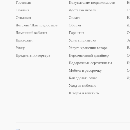
Гостиная
Покупателям недвижимости
Н
Спальня
Доставка мебели
С
Столовая
Оплата
Н
Детская / Для подростков
Сборка
Д
Домашний кабинет
Гарантия
О
Прихожая
Услуга примерки
З
Улица
Услуга хранения товара
В
Предметы интерьера
Персональный дизайнер
О
Подарочные сертификаты
П
Мебель в рассрочку
С
Как сделать заказ
Д
Уход за мебелью
Шторы и текстиль