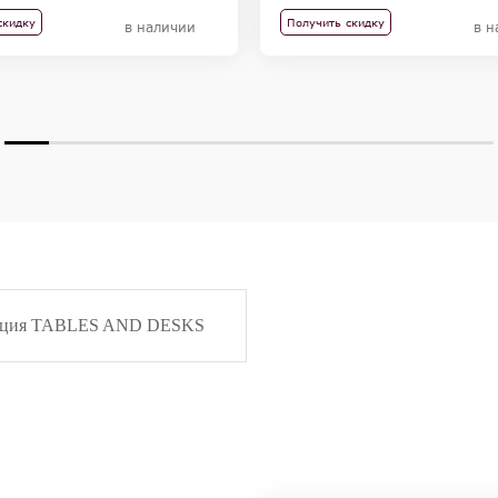
скидку
Получить скидку
в наличии
в н
кция TABLES AND DESKS