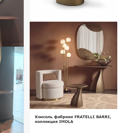
К
к
Ра
2
П
Консоль фабрики FRATELLI BARRI,
коллекция IMOLA