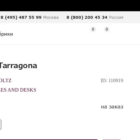
8 (495) 487 55 99
Москва
8 (800) 200 45 34
Россия
0
0
брики
Tarragona
OLTZ
ID:
110919
ES AND DESKS
на заказ