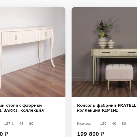
ый столик фабрики
Консоль фабрики FRATELL
I BARRI, коллекция
коллекция RIMINI
Размер:
127.1
43
80
120
40
80
0 ₽
199 800 ₽