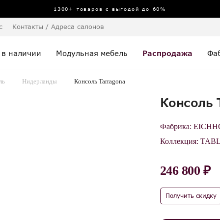
1300+ товаров с выгодой до 60%
с
Контакты / Адреса салонов
 в наличии
Модульная мебель
Распродажа
Фа
ль
Нидерланды
Консоль Tarragona
Консоль 
Фабрика:
EICHH
Коллекция:
TABL
246 800 ₽
Получить скидку