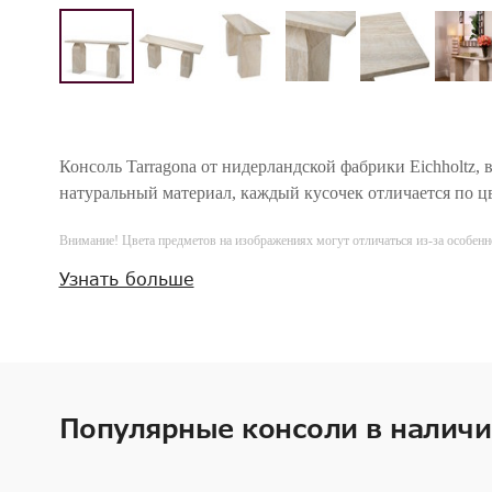
Консоль Tarragona от нидерландской фабрики Eichholtz, 
натуральный материал, каждый кусочек отличается по цв
Внимание! Цвета предметов на изображениях могут отличаться из-за особен
Узнать больше
Популярные консоли в налич