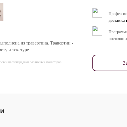
Професси
доставка 
Программа
постоянны
выполнена из травертина. Травертин -
ету и текстуре.
З
ностей цветопередачи различных мониторов.
ии