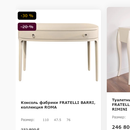
-30 %
-20 %
I,
Туалетн
Консоль фабрики FRATELLI BARRI,
FRATELL
коллекция ROMA
RIMINI
Размер:
Размер:
110
47.5
76
246 80
232 800 ₽