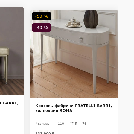
-50 %
-
-40 %
-
I BARRI,
Консоль фабрики FRATELLI BARRI,
К
коллекция ROMA
F
T
Размер:
Ра
110
47.5
76
233 900 ₽
95