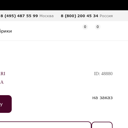
8 (495) 487 55 99
Москва
8 (800) 200 45 34
Россия
0
0
брики
RI
ID:
48880
LA
на заказ
у