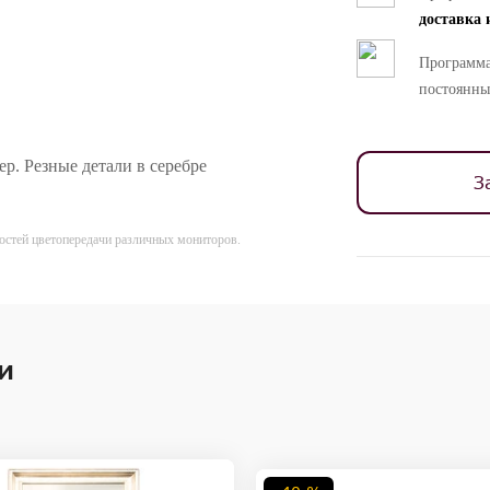
доставка 
Программа
постоянны
р. Резные детали в серебре
З
ностей цветопередачи различных мониторов.
и