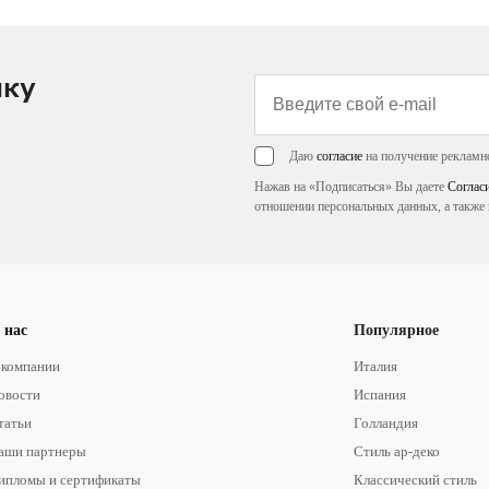
лку
Даю
согласие
на получение рекламн
Нажав на «Подписаться» Вы даете
Соглас
отношении персональных данных, а также 
 нас
Популярное
 компании
Италия
овости
Испания
татьи
Голландия
аши партнеры
Стиль ар-деко
ипломы и сертификаты
Классический стиль