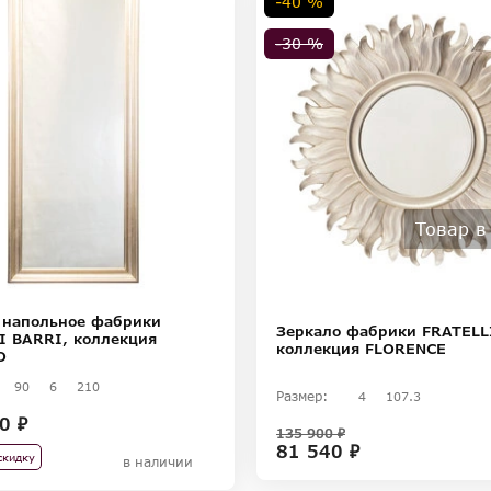
-40 %
-30 %
Товар в
 напольное фабрики
Зеркало фабрики FRATELL
I BARRI, коллекция
коллекция FLORENCE
O
90
6
210
Размер:
4
107.3
0 ₽
135 900 ₽
81 540 ₽
скидку
в наличии