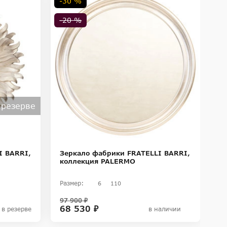
-30 %
-20 %
 резерве
З
I BARRI,
Зеркало фабрики FRATELLI BARRI,
к
коллекция PALERMO
Ра
Размер:
6
110
8
97 900 ₽
68 530 ₽
в резерве
в наличии
П