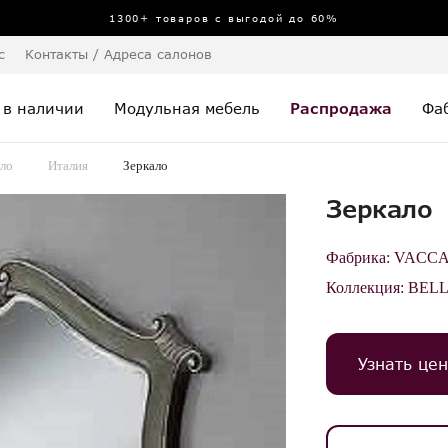
1300+ товаров с выгодой до 60%
с
Контакты / Адреса салонов
 в наличии
Модульная мебель
Распродажа
Фа
ло
Италия
Зеркало
Зеркало
Фабрика:
VACCA
Коллекция:
BEL
Узнать цен