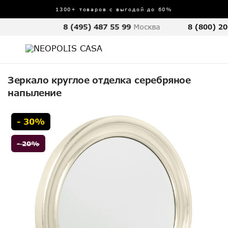
1300+ товаров с выгодой до 60%
8 (495) 487 55 99
Москва
8 (800) 20
Зеркало круглое отделка серебряное
напыление
- 30%
- 20%