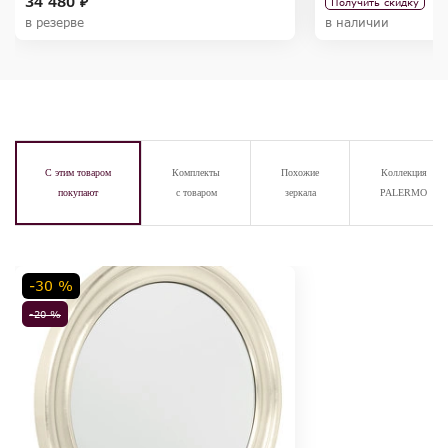
34 480 ₽
Получить скидку
в резерве
в наличии
С этим товаром
Комплекты
Похожие
Коллекция
покупают
с товаром
зеркала
PALERMO
-30 %
-20 %