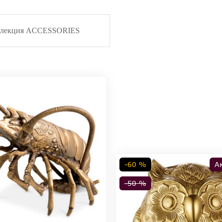
ллекция ACCESSORIES
-60 %
А
-50 %