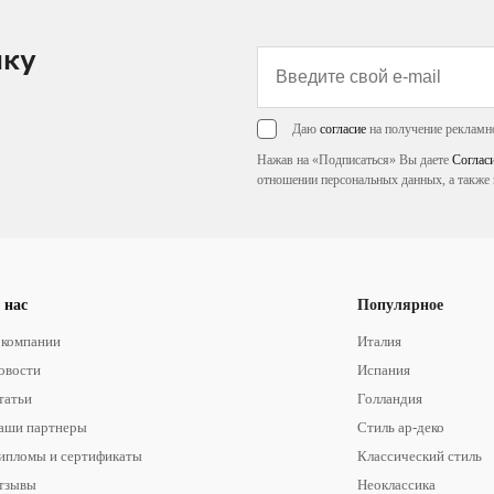
лку
Даю
согласие
на получение рекламн
Нажав на «Подписаться» Вы даете
Соглас
отношении персональных данных, а также 
 нас
Популярное
 компании
Италия
овости
Испания
татьи
Голландия
аши партнеры
Стиль ар-деко
ипломы и сертификаты
Классический стиль
тзывы
Неоклассика