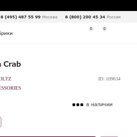
8 (495) 487 55 99
Москва
8 (800) 200 45 34
Россия
0
0
брики
а Crab
OLTZ
ID:
109634
SSORIES
в наличии