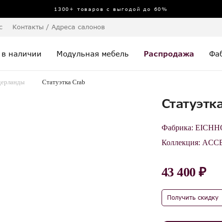
1300+ товаров с выгодой до 60%
с
Контакты / Адреса салонов
 в наличии
Модульная мебель
Распродажа
Фа
ерланды
Статуэтка Crab
Статуэтк
Фабрика:
EICHH
Коллекция:
ACCE
43 400 ₽
Получить скидку