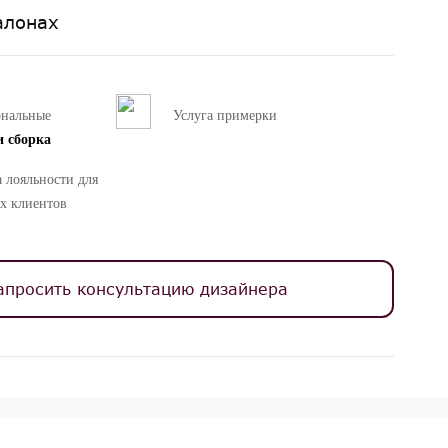
алонах
ональные
Услуга примерки
и сборка
 лояльности для
х клиентов
апросить консультацию дизайнера