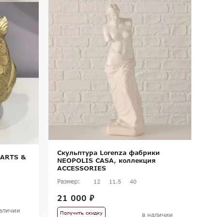
С
N
A
Ра
5
П
Скульптура Lorenza фабрики
 ARTS &
NEOPOLIS CASA, коллекция
ACCESSORIES
Размер:
12
11.5
40
21 000 ₽
аличии
Получить скидку
в наличии