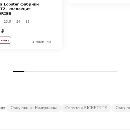
ка Lobster фабрики
TZ, коллекция
ORIES
23.5
24
18
 ₽
скидку
в наличии
иях:
Статуэтки из Нидерланды
Статуэтки EICHHOLTZ
Статуэт