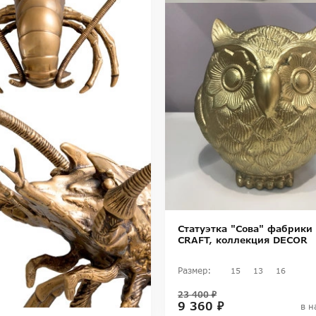
Статуэтка "Сова" фабрики
CRAFT, коллекция DECOR
Размер:
15
13
16
23 400 ₽
9 360 ₽
в н