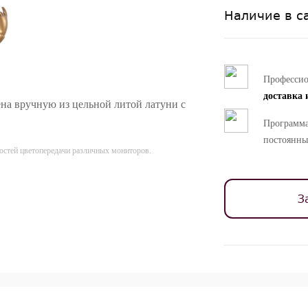
Наличие в с
Професси
доставка 
ена вручную из цельной литой латуни с
Программа
постоянны
ностей цветопередачи различных мониторов.
З