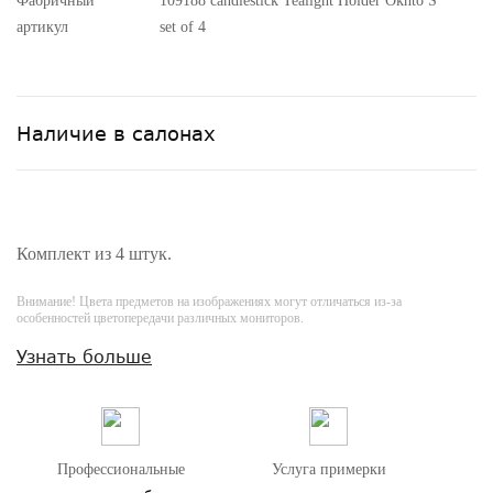
Фабричный
109188 candlestick Tealight Holder Okhto S
артикул
set of 4
Наличие в салонах
Комплект из 4 штук.
Внимание! Цвета предметов на изображениях могут отличаться из-за
особенностей цветопередачи различных мониторов.
Узнать больше
Профессиональные
Услуга примерки