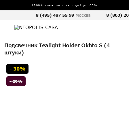
1300+ товаров с выгодой до 60%
8 (495) 487 55 99
Москва
8 (800) 20
Подсвечник Tealight Holder Okhto S (4
штуки)
- 30%
- 20%