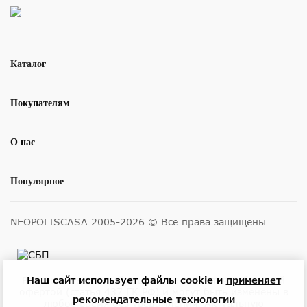
Каталог
Покупателям
О нас
Популярное
NEOPOLISCASA 2005-2026 © Все права защищены
Наш сайт использует файлы cookie и
применяет
Размещенные на сайте цены не являются публичной
офертой (статья 437 ГК РФ) и могут быть изменены в
рекомендательные технологии
любое время без уведомления. Актуальную