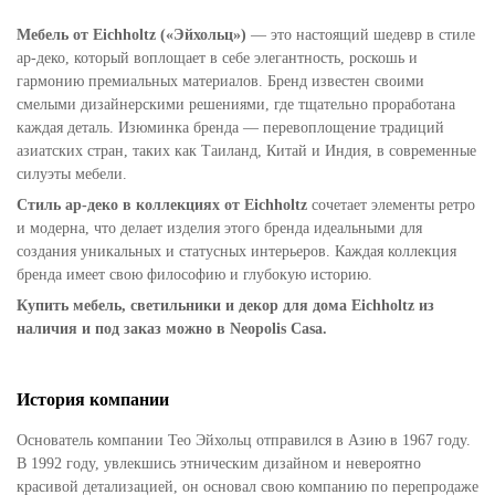
дальним азиатским странам. Вначале он импортировал
Мебель от Eichholtz («Эйхольц»)
— это настоящий шедевр в стиле
мебель и предметы интерьера из Индонезии, затем из
ар-деко, который воплощает в себе элегантность, роскошь и
Индии, Бирмы, Таиланда, Китая. После привлечения
гармонию премиальных материалов. Бренд известен своими
нидерландских производителей, продукция фабрики,
смелыми дизайнерскими решениями, где тщательно проработана
вобравшая в себя ауру восточных стран, стала
каждая деталь. Изюминка бренда — перевоплощение традиций
производиться в Европе. Фабрика Eichholtz в своем
азиатских стран, таких как Таиланд, Китай и Индия, в современные
производстве использует высококачественные
силуэты мебели.
материалы: древесину сосны, дуба, махагони, стекло,
кожу, ткань, нержавеющую сталь и другие.
Стиль ар-деко в коллекциях от Eichholtz
сочетает элементы ретро
Задействованы только натуральные, экологически
и модерна, что делает изделия этого бренда идеальными для
чистые составляющие. Компания применяет
создания уникальных и статусных интерьеров. Каждая коллекция
традиционные методы обработки древесины, литья
бренда имеет свою философию и глубокую историю.
меди, выдувания стекла и плетения тростника.
Купить мебель, светильники и декор для дома Eichholtz из
наличия и под заказ можно в Neopolis Casa.
История компании
Основатель компании Тео Эйхольц отправился в Азию в 1967 году.
В 1992 году, увлекшись этническим дизайном и невероятно
красивой детализацией, он основал свою компанию по перепродаже