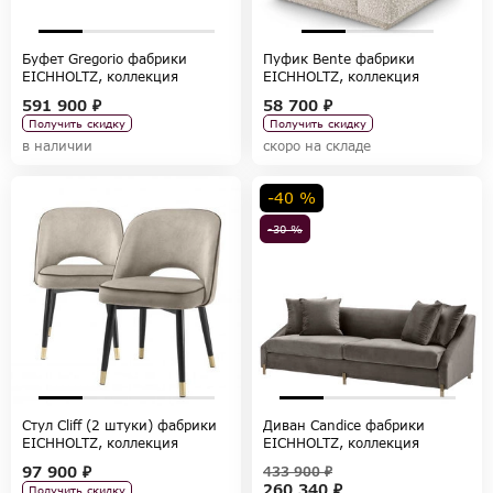
Буфет Gregorio фабрики
Пуфик Bente фабрики
EICHHOLTZ, коллекция
EICHHOLTZ, коллекция
CABINETS
CHAIRS AND SOFAS
591 900 ₽
58 700 ₽
Получить скидку
Получить скидку
в наличии
скоро на складе
-40 %
-30 %
Стул Cliff (2 штуки) фабрики
Диван Candice фабрики
EICHHOLTZ, коллекция
EICHHOLTZ, коллекция
CHAIRS AND SOFAS
CHAIRS AND SOFAS
97 900 ₽
433 900 ₽
260 340 ₽
Получить скидку