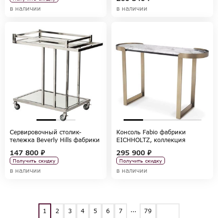
в наличии
в наличии
Сервировочный столик-
Консоль Fabio фабрики
тележка Beverly Hills фабрики
EICHHOLTZ, коллекция
EICHHOLTZ, коллекция
TABLES AND DESKS
147 800 ₽
295 900 ₽
TABLES AND DESKS
Получить скидку
Получить скидку
в наличии
в наличии
...
1
2
3
4
5
6
7
79