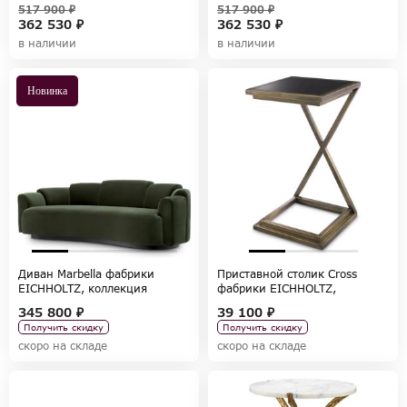
коллекция TABLES AND DESKS
коллекция TABLES AND DESKS
517 900 ₽
517 900 ₽
362 530 ₽
362 530 ₽
в наличии
в наличии
Новинка
Диван Marbella фабрики
Приставной столик Cross
EICHHOLTZ, коллекция
фабрики EICHHOLTZ,
CHAIRS AND SOFAS
коллекция TABLES AND DESKS
345 800 ₽
39 100 ₽
Получить скидку
Получить скидку
скоро на складе
скоро на складе