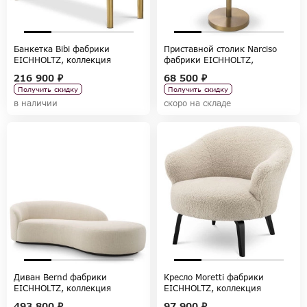
Банкетка Bibi фабрики
Приставной столик Narciso
EICHHOLTZ, коллекция
фабрики EICHHOLTZ,
CHAIRS AND SOFAS
коллекция TABLES AND DESKS
216 900 ₽
68 500 ₽
Получить скидку
Получить скидку
в наличии
скоро на складе
Диван Bernd фабрики
Кресло Moretti фабрики
EICHHOLTZ, коллекция
EICHHOLTZ, коллекция
CHAIRS AND SOFAS
CHAIRS AND SOFAS
493 800 ₽
97 900 ₽