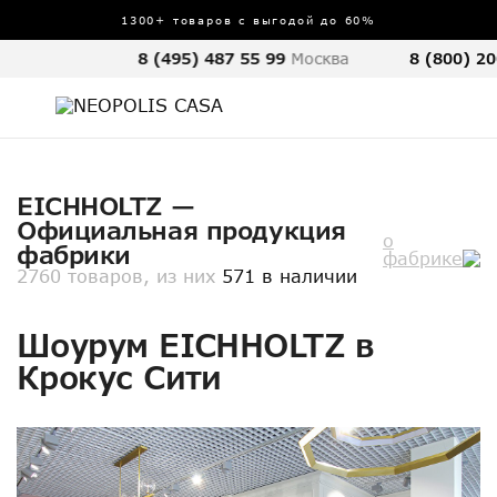
1300+ товаров с выгодой до 60%
8 (495) 487 55 99
Москва
8 (800) 20
EICHHOLTZ —
Официальная продукция
о
фабрики
фабрике
2760 товаров, из них
571 в наличии
Шоурум EICHHOLTZ в
Крокус Сити