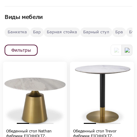
Виды мебели
Банкетка
Бар
Барная стойка
Барный стул
Бра
Буф
Фильтры
Обеденный стол Nathan
Обеденный стол Trevor
фабрики EICHHOLTZ,
фабрики EICHHOLTZ,