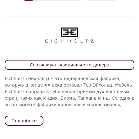
Сертификат официального дилера
Eichholtz (Эйхольц) – это нидерландская фабрика,
которую в конце XX века основал Тео Эйхольц. Мебель
Eichholtz вобрала в себя неповторимый дух восточных
стран, таких как Индия, Бирма, Таиланд и т.д. Сегодня в
ассортименте фабрики корпусная и мягкая мебель,
светильники, зеркала и предметы интерьера. Они
создают неповторимые интерьеры гостиных, спален,
Подробнее
домашних кабинетов, столовых и прихожих. Тео
Эйхольц основал фабрику Eichholtz совместно со своим
другом, после того, как вдохновился путешествием по