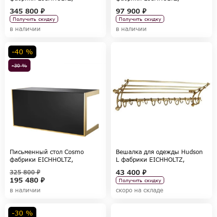
коллекция TABLES AND DESKS
коллекция TABLES AND DESKS
345 800 ₽
97 900 ₽
Получить скидку
Получить скидку
в наличии
в наличии
-40 %
-30 %
Письменный стол Cosmo
Вешалка для одежды Hudson
фабрики EICHHOLTZ,
L фабрики EICHHOLTZ,
коллекция TABLES AND DESKS
коллекция ACCESSORIES
43 400 ₽
325 800 ₽
195 480 ₽
Получить скидку
в наличии
скоро на складе
-30 %