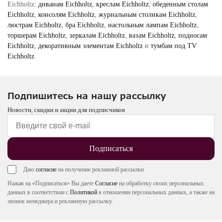
Eichholtz:
диванам Eichholtz
,
креслам Eichholtz
,
обеденным столам
Eichholtz
,
консолям Eichholtz
,
журнальным столикам Eichholtz
,
люстрам Eichholtz
,
бра Eichholtz
,
настольным лампам Eichholtz
,
торшерам Eichholtz
,
зеркалам Eichholtz
,
вазам Eichholtz
,
подносам
Eichholtz
,
декоративным элементам Eichholtz
и
тумбам под TV
Eichholtz
.
Подпишитесь на нашу рассылку
Новости, скидки и акции для подписчиков
Подписаться
Даю
согласие
на получение рекламной рассылки
Нажав на «Подписаться» Вы даете
Согласие
на обработку своих персональных
данных в соответствии с
Политикой
в отношении персональных данных, а также на
звонок менеджера и рекламную рассылку.