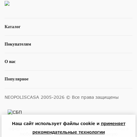
Каталог
Покупателям
О нас
Популярное
NEOPOLISCASA 2005-2026 © Все права защищены
Размещенные на сайте цены не являются публичной
Наш сайт использует файлы cookie и
применяет
офертой (статья 437 ГК РФ) и могут быть изменены в
рекомендательные технологии
любое время без уведомления. Актуальную