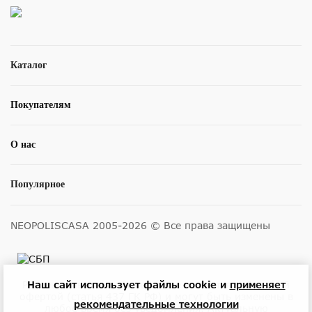
Каталог
Покупателям
О нас
Популярное
NEOPOLISCASA 2005-2026 © Все права защищены
Наш сайт использует файлы cookie и
применяет
Размещенные на сайте цены не являются публичной
офертой (статья 437 ГК РФ) и могут быть изменены в
рекомендательные технологии
любое время без уведомления. Актуальную