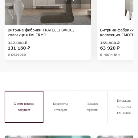
Витрина фабрики FRATELLI BARRI,
Витрина фабрики F
коллекция PALERMO
коллекция EMOTIO
327 900 ₽
159 800 ₽
131 160 ₽
63 920 ₽
в резерве
в наличии
Коллекция
С этим товаром
Комплекты
Похожие
GALIANO
покупают
с товаром
серванты
EMOCION