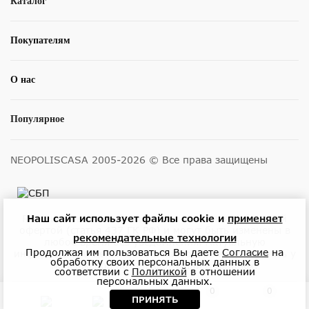
Каталог
Покупателям
О нас
Популярное
NEOPOLISCASA 2005-2026 © Все права защищены
Наш сайт использует файлы cookie и
применяет
Размещенные на сайте цены не являются публичной
офертой (статья 437 ГК РФ) и могут быть изменены в
рекомендательные технологии
любое время без уведомления. Актуальную
Продолжая им пользоваться Вы даете
Согласие
на
информацию о ценах и наличии товара можно узнать у
обработку своих персональных данных в
менеджеров по телефону или в салонах.
соответствии с
Политикой
в отношении
персональных данных.
0
0
ПРИНЯТЬ