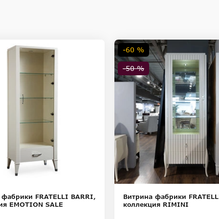
етильника.
ностей цветопередачи различных мониторов.
-60 %
-50 %
 фабрики FRATELLI BARRI,
Витрина фабрики FRATELL
ия EMOTION SALE
коллекция RIMINI