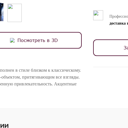
Професси
доставка 
Посмотреть в 3D
З
выполнен в стиле близком к классическому.
-объектом, притягивающим все взгляды.
обенную привлекательность. Акцентные
жки - из массива дерева.
ивание и декорирование витрины
ых полки из закаленного стекла. Дверки
чии
ованной ромбовидной разметкой. Задняя