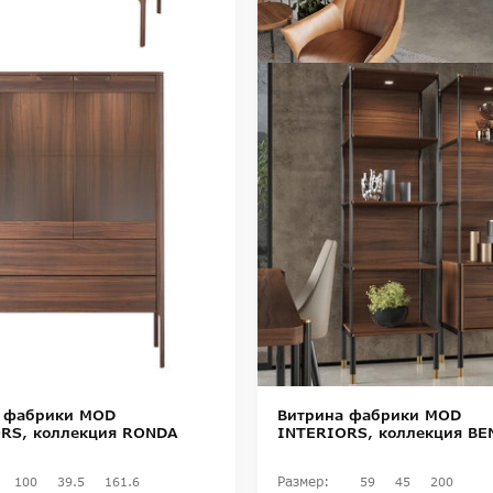
 фабрики MOD
Витрина фабрики MOD
RS, коллекция RONDA
INTERIORS, коллекция BE
Размер:
100
39.5
161.6
59
45
200