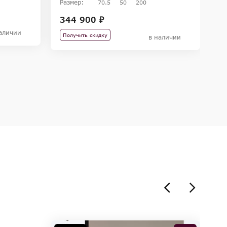
Размер:
70.5
50
200
Ра
344 900 ₽
34
2
аличии
Получить скидку
в наличии