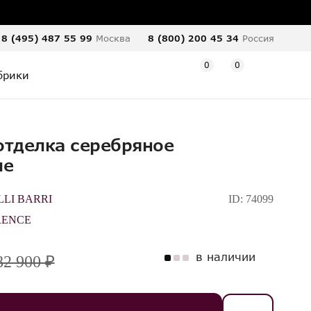
8 (495) 487 55 99
Москва
8 (800) 200 45 34
Россия
0
0
брики
отделка серебряное
ие
LLI BARRI
ID:
74099
RENCE
в наличии
82 900 ₽