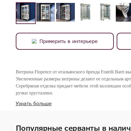
Примерить в интерьере
Витрина Flopence от итальянского бренда Fratelli Barri 
Увеличенные размеры витрины делают ее отдельным арт
Серебряная отделка придает мебели этой коллекции ос
ручки хрусталики.
Прямые детали корпуса выполнены из МДФ класса Е1. Но
Узнать больше
Отделка серебряное напыление, покрытое лаком. Окраш
делается вручную.
2 распашные дверки. Внутреннее наполнение 4 стеклянн
Популярные серванты в нали
и боковые стенки из закаленного стекла в раме декорир