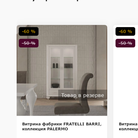
стенка витрины - зеркальная. Подсветка - 2 точечных св
Внимание! Цвета предметов на изображениях могут отличаться из-за особен
-60 %
-60 %
-50 %
-50 %
Товар в резерве
I,
Витрина фабрики FRATELLI BARRI,
Витрина
коллекция PALERMO
коллекц