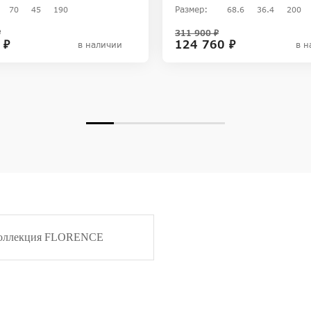
Размер:
70
45
190
68.6
36.4
200
₽
311 900 ₽
 ₽
124 760 ₽
в наличии
в н
оллекция FLORENCE