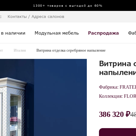
1300+ товаров с выгодой до 60%
с
Контакты / Адреса салонов
 в наличии
Модульная мебель
Распродажа
Фа
нт
Италия
Витрина отделка серебряное напыление
Витрина 
напылен
Фабрика:
FRATE
Коллекция:
FLO
386 320 ₽
4