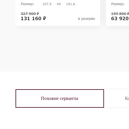
Размер:
Размер:
107.5
45
191.6
327 900 ₽
159 800 
131 160 ₽
63 920
в резерве
Похожие серванты
К