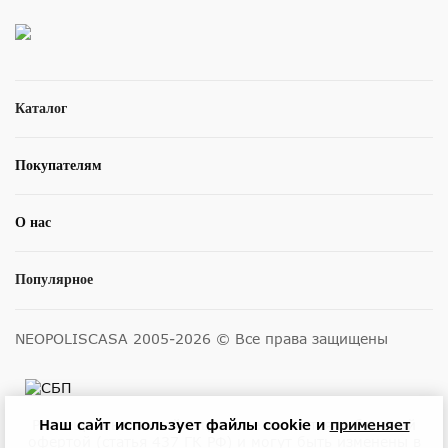
Каталог
Покупателям
О нас
Популярное
NEOPOLISCASA 2005-2026 © Все права защищены
Размещенные на сайте цены не являются публичной
Наш сайт использует файлы cookie и
применяет
офертой (статья 437 ГК РФ) и могут быть изменены в