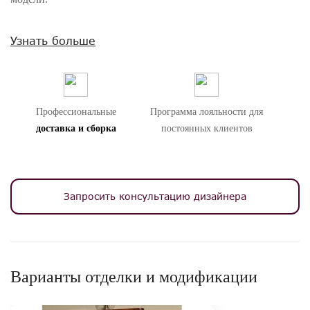
Внимание! Цвета предметов на изображениях могут отличаться из-за
Узнать больше
особенностей цветопередачи различных мониторов.
Профессиональные
Программа лояльности для
доставка и сборка
постоянных клиентов
Запросить консультацию дизайнера
Варианты отделки и модификации