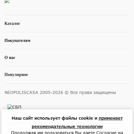
Каталог
Покупателям
О нас
Популярное
NEOPOLISCASA 2005-2026 © Все права защищены
Размещенные на сайте цены не являются публичной
Наш сайт использует файлы cookie и
применяет
офертой (статья 437 ГК РФ) и могут быть изменены в
рекомендательные технологии
любое время без уведомления. Актуальную
Продолжая им пользоваться Вы даете
Согласие
на
информацию о ценах и наличии товара можно узнать у