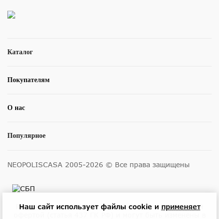
Каталог
Покупателям
О нас
Популярное
NEOPOLISCASA 2005-2026 © Все права защищены
Размещенные на сайте цены не являются публичной
Наш сайт использует файлы cookie и
применяет
офертой (статья 437 ГК РФ) и могут быть изменены в