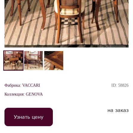
Фабрика:
VACCARI
ID:
58826
Коллекция:
GENOVA
на заказ
Узнать цену