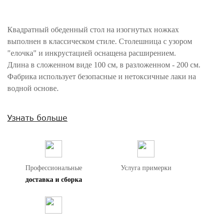
Квадратный обеденный стол на изогнутых ножках
выполнен в классическом стиле. Столешница с узором
"елочка" и инкрустацией оснащена расширением.
Длина в сложенном виде 100 см, в разложенном - 200 см.
Фабрика использует безопасные и нетоксичные лаки на
водной основе.
Внимание! Цвета предметов на изображениях могут отличаться из-за
Узнать больше
особенностей цветопередачи различных мониторов.
Профессиональные
Услуга примерки
доставка и сборка