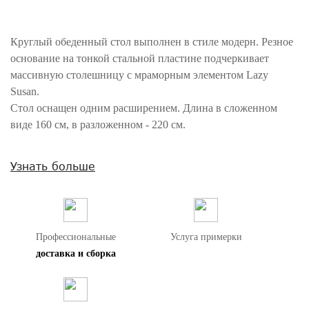
Круглый обеденный стол выполнен в стиле модерн. Резное
основание на тонкой стальной пластине подчеркивает
массивную столешницу с мраморным элементом Lazy
Susan.
Стол оснащен одним расширением. Длина в сложенном
виде 160 см, в разложенном - 220 см.
Внимание! Цвета предметов на изображениях могут отличаться из-за
Узнать больше
особенностей цветопередачи различных мониторов.
Профессиональные
Услуга примерки
доставка и сборка