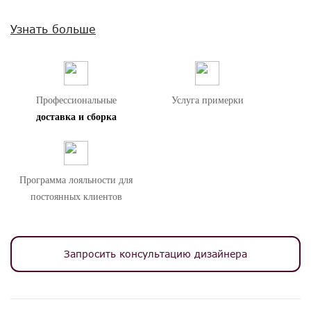
Внимание! Цвета предметов на изображениях могут отличаться из-за
Узнать больше
особенностей цветопередачи различных мониторов.
Профессиональные
Услуга примерки
доставка и сборка
Программа лояльности для
постоянных клиентов
Запросить консультацию дизайнера