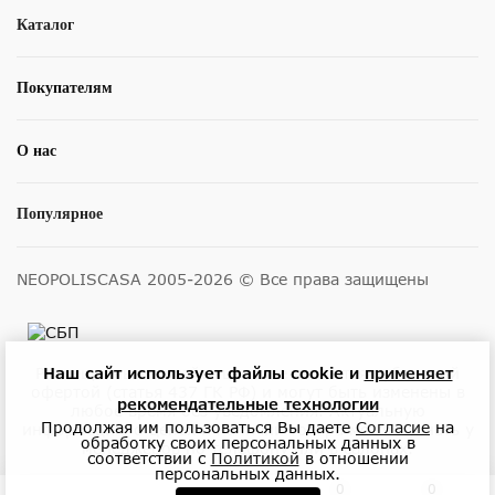
Каталог
Покупателям
О нас
Популярное
NEOPOLISCASA 2005-2026 © Все права защищены
Наш сайт использует файлы cookie и
применяет
Размещенные на сайте цены не являются публичной
офертой (статья 437 ГК РФ) и могут быть изменены в
рекомендательные технологии
любое время без уведомления. Актуальную
Продолжая им пользоваться Вы даете
Согласие
на
информацию о ценах и наличии товара можно узнать у
обработку своих персональных данных в
менеджеров по телефону или в салонах.
соответствии с
Политикой
в отношении
персональных данных.
0
0