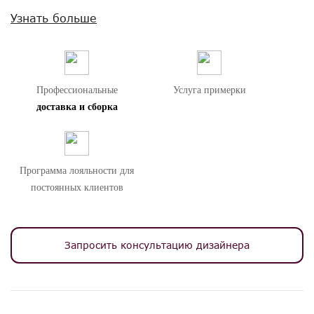
Внимание! Цвета предметов на изображениях могут отличаться из-за
Узнать больше
особенностей цветопередачи различных мониторов.
Профессиональные
Услуга примерки
доставка и сборка
Программа лояльности для
постоянных клиентов
Запросить консультацию дизайнера