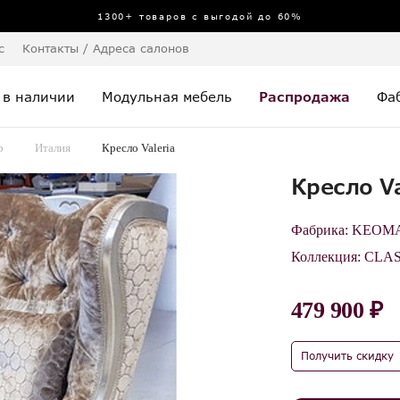
1300+ товаров с выгодой до 60%
с
Контакты / Адреса салонов
 в наличии
Модульная мебель
Распродажа
Фа
о
Италия
Кресло Valeria
Кресло Va
Фабрика:
KEOM
Коллекция:
CLAS
479 900 ₽
Получить скидку