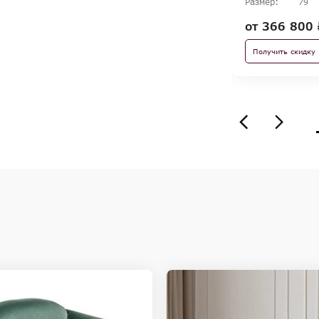
Размер:
79
от
366 800 
Получить скидку