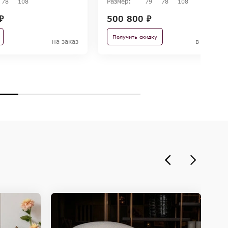
Размер:
78
108
79
78
108
₽
500 800 ₽
Получить скидку
на заказ
в наличи