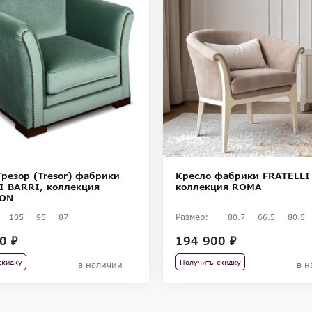
Трезор (Tresor) фабрики
Кресло фабрики FRATELLI
I BARRI, коллекция
коллекция ROMA
ION
Размер:
105
95
87
80.7
66.5
80.5
0 ₽
194 900 ₽
скидку
Получить скидку
в наличии
в н