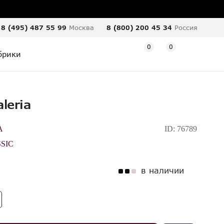
8 (495) 487 55 99
Москва
8 (800) 200 45 34
Россия
0
0
брики
leria
A
ID:
76789
SIC
в наличии