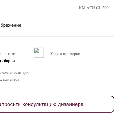
KM.ACH.CL.500
ображение
ональные
Услуга примерки
и сборка
 лояльности для
х клиентов
апросить консультацию дизайнера