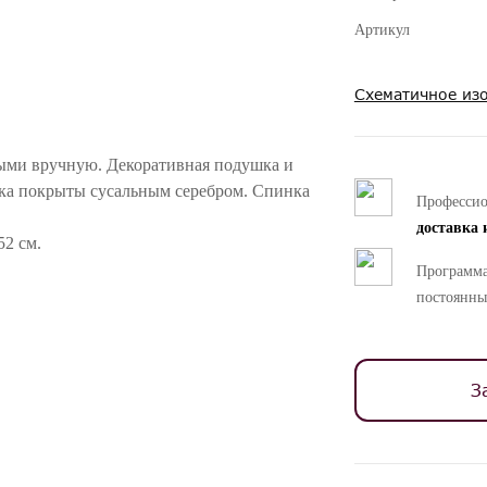
Артикул
Схематичное из
ными вручную. Декоративная подушка и
ка покрыты сусальным серебром. Спинка
Професси
доставка 
52 см.
Программа
ностей цветопередачи различных мониторов.
постоянны
З