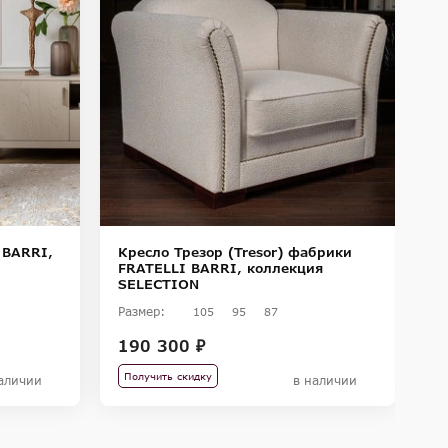
 BARRI,
Кресло Трезор (Tresor) фабрики
К
FRATELLI BARRI, коллекция
к
SELECTION
Размер:
Ра
105
95
87
190 300 ₽
2
Получить скидку
П
аличии
в наличии