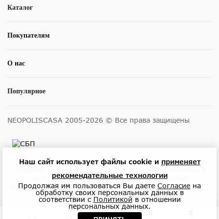
Каталог
Покупателям
О нас
Популярное
NEOPOLISCASA 2005-2026 © Все права защищены
Наш сайт использует файлы cookie и
применяет
Размещенные на сайте цены не являются публичной
офертой (статья 437 ГК РФ) и могут быть изменены в
рекомендательные технологии
любое время без уведомления. Актуальную
Продолжая им пользоваться Вы даете
Согласие
на
информацию о ценах и наличии товара можно узнать у
обработку своих персональных данных в
менеджеров по телефону или в салонах.
соответствии с
Политикой
в отношении
персональных данных.
0
0