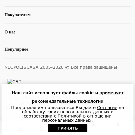
Покупателям
О нас
Популярное
NEOPOLISCASA 2005-2026 © Все права защищены
Наш сайт использует файлы cookie и
применяет
Размещенные на сайте цены не являются публичной
офертой (статья 437 ГК РФ) и могут быть изменены в
рекомендательные технологии
любое время без уведомления. Актуальную
Продолжая им пользоваться Вы даете
Согласие
на
информацию о ценах и наличии товара можно узнать у
обработку своих персональных данных в
менеджеров по телефону или в салонах.
соответствии с
Политикой
в отношении
персональных данных.
0
0
ПРИНЯТЬ