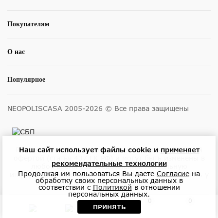
Покупателям
О нас
Популярное
NEOPOLISCASA 2005-2026 © Все права защищены
Наш сайт использует файлы cookie и
применяет
Размещенные на сайте цены не являются публичной
офертой (статья 437 ГК РФ) и могут быть изменены в
рекомендательные технологии
любое время без уведомления. Актуальную
Продолжая им пользоваться Вы даете
Согласие
на
информацию о ценах и наличии товара можно узнать у
обработку своих персональных данных в
менеджеров по телефону или в салонах.
соответствии с
Политикой
в отношении
персональных данных.
0
0
ПРИНЯТЬ