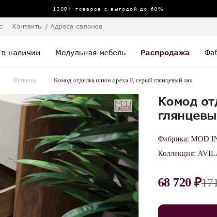
1300+ товаров с выгодой до 60%
с
Контакты / Адреса салонов
 в наличии
Модульная мебель
Распродажа
Фа
Испания
Комод отделка шпон ореха F, серый глянцевый лак
Комод от
глянцевы
Фабрика:
MOD I
Коллекция:
AVIL
68 720 ₽
17