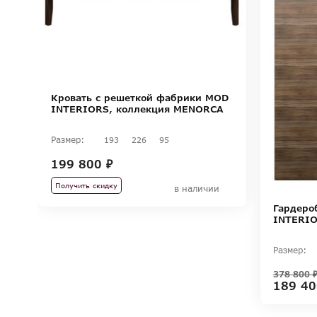
Кровать с решеткой фабрики MOD
INTERIORS, коллекция MENORCA
Размер:
193
226
95
199 800 ₽
Получить скидку
в наличии
Гардеро
INTERIO
Размер:
378 800 
189 40