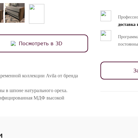
Професси
доставка 
Программа
Посмотреть в 3D
постоянны
З
ременной коллекции Avila от бренда
ы в шпоне натурального ореха.
ртифицированная МДФ высокой
pen и специальными направляющими
роятную плавность открывания/закрывания
и