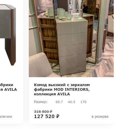
абрики
Комод высокий с зеркалом
я AVILA
фабрики MOD INTERIORS,
коллекция AVILA
Размер:
69.7
40.5
170
318 800 ₽
127 520 ₽
аличии
в резерве