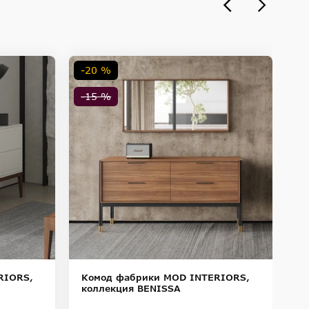
-20 %
-
-15 %
-
RIORS,
Комод фабрики MOD INTERIORS,
К
коллекция BENISSA
к