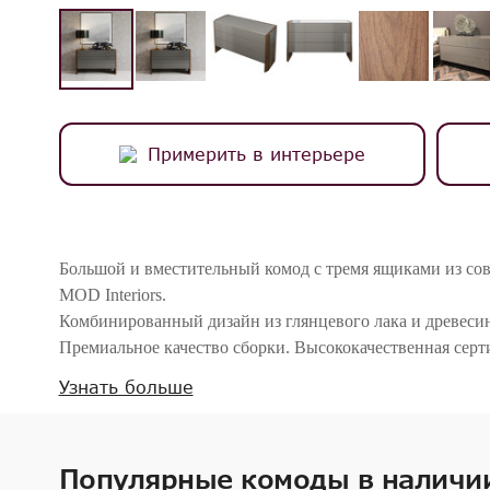
Примерить в интерьере
Большой и вместительный комод с тремя ящиками из сов
MOD Interiors.
Комбинированный дизайн из глянцевого лака и древесин
Премиальное качество сборки. Высококачественная се
плотности.
Узнать больше
Комод оснащен системой легкого открывания push-to-o
системы soft-close. Уникальная система добавляет неве
и дает высокую динамическую нагрузку.
Популярные комоды в наличи