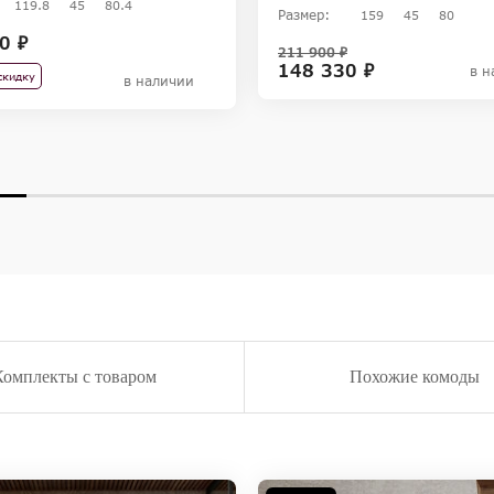
119.8
45
80.4
Размер:
159
45
80
0 ₽
211 900 ₽
148 330 ₽
в н
скидку
в наличии
Комплекты с товаром
Похожие комоды