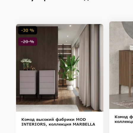
Внимание! Цвета предметов на изображениях могут отличаться из-за особен
-30 %
-20 %
Комод ф
,
Комод высокий фабрики MOD
коллекц
INTERIORS, коллекция MARBELLA