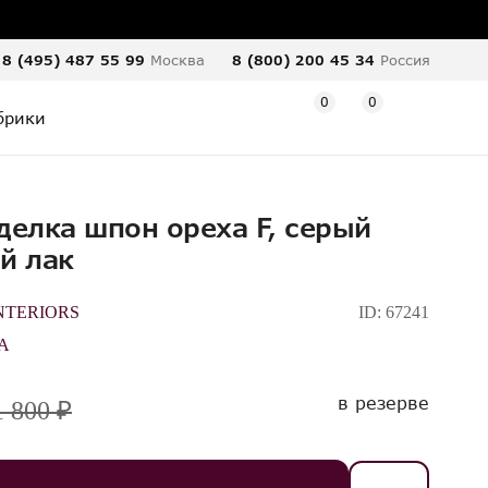
8 (495) 487 55 99
Москва
8 (800) 200 45 34
Россия
0
0
брики
делка шпон ореха F, серый
й лак
NTERIORS
ID:
67241
A
в резерве
1 800 ₽