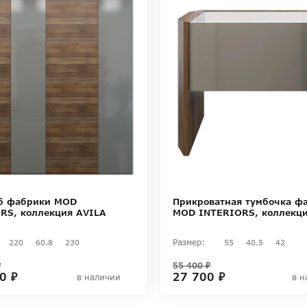
б фабрики MOD
Прикроватная тумбочка ф
RS, коллекция AVILA
MOD INTERIORS, коллекци
Размер:
220
60.8
230
55
40.5
42
₽
55 400 ₽
0 ₽
27 700 ₽
в наличии
в н