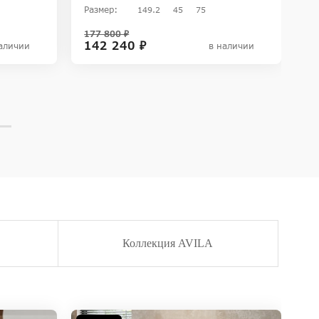
Размер:
Ра
149.2
45
75
177 800 ₽
15
142 240 ₽
9
аличии
в наличии
Коллекция AVILA