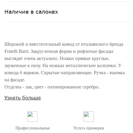
Наличие в салонах
Широкий и вместительный комод от итальянского бренда
Fratelli Barri. Закругленная форма и рифленые фасады
выглядят очень актуально. Ножки прямые круглые,
зауженные к низу. На ножках металлические колпачки. У
комода 6 ящиков. Скрытые направляющие. Ручка - выемка
на фасаде.
Отделка - лак, цвет - патинированное серебро.
Выполнен из массива дерева и высококачественного МДФ
Узнать больше
класса Е1. Цвет фурнитуры - хром. Ящики оснащены
доводчиками для плавного закрывания. Дно ящиков
декорировано черной бархатной тканью. Корпус ящиков -
белого цвета.
Профессиональные
Услуга примерки
Данный предмет является частью коллекции Rimini. Вы