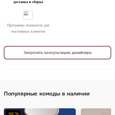
доставка и сборка
можете оформить гостиную, столовую, спальню, кабинет и
другие комнаты Вашего дома в едином стиле.
Внимание! Цвета предметов на изображениях могут отличаться из-за
особенностей цветопередачи различных мониторов.
Программа лояльности для
постоянных клиентов
Запросить консультацию дизайнера
Популярные комоды в наличии
-60 %