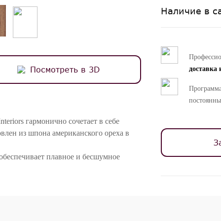
Наличие в с
Професси
Посмотреть в 3D
доставка 
Программа
постоянны
teriors гармонично сочетает в себе
влен из шпона американского ореха в
З
я обеспечивает плавное и бесшумное
отку роскоши.
 комод прекрасно подходит для
на.
ностей цветопередачи различных мониторов.