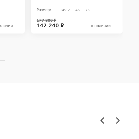
Размер:
Ра
149.2
45
75
177 800 ₽
15
142 240 ₽
9
аличии
в наличии