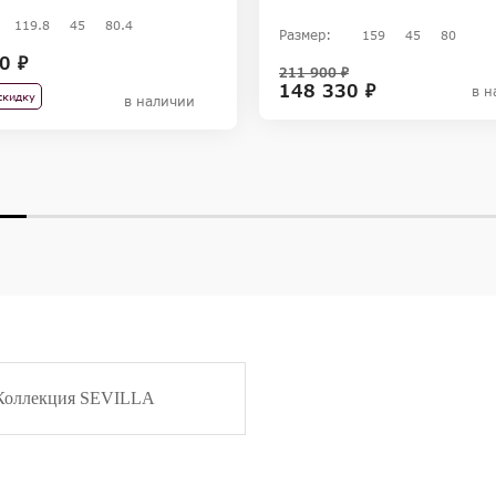
119.8
45
80.4
Размер:
159
45
80
0 ₽
211 900 ₽
148 330 ₽
в н
скидку
в наличии
Коллекция SEVILLA