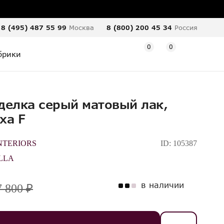
8 (495) 487 55 99
Москва
8 (800) 200 45 34
Россия
0
0
брики
делка серый матовый лак,
ха F
NTERIORS
ID:
105387
LLA
в наличии
7 800 ₽