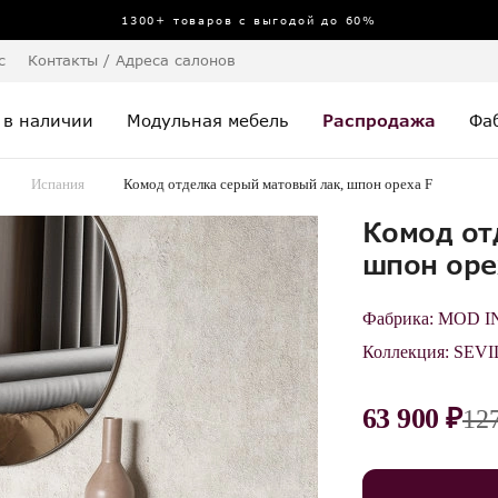
1300+ товаров с выгодой до 60%
с
Контакты / Адреса салонов
 в наличии
Модульная мебель
Распродажа
Фа
Испания
Комод отделка серый матовый лак, шпон ореха F
Комод от
шпон оре
Фабрика:
MOD I
Коллекция:
SEVI
63 900 ₽
12