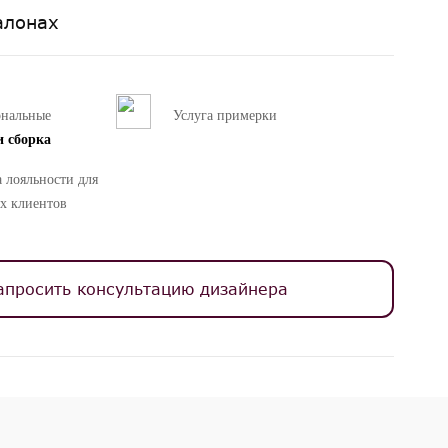
алонах
ональные
Услуга примерки
и сборка
 лояльности для
х клиентов
апросить консультацию дизайнера