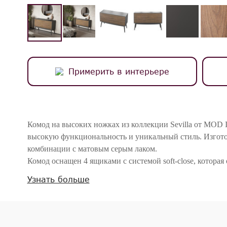
Примерить в интерьере
Комод на высоких ножках из коллекции Sevilla от MOD In
высокую функциональность и уникальный стиль. Изгото
комбинации с матовым серым лаком.
Комод оснащен 4 ящиками с системой soft-close, котора
закрытие, добавляя предмету не только удобство, но и н
Узнать больше
Благодаря своим размерам и минималистичному дизайну
современных интерьеров, подчеркивая мастерство дизай
Внимание! Цвета предметов на изображениях могут отличаться из-за особен