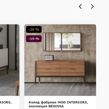
-20 %
-
-15 %
-
RIORS,
Комод фабрики MOD INTERIORS,
К
коллекция BENISSA
к