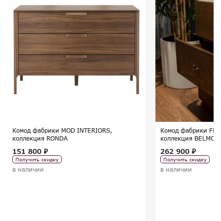
Комод фабрики MOD INTERIORS,
Комод фабрики FRA
коллекция RONDA
коллекция BELMON
151 800 ₽
262 900 ₽
Получить скидку
Получить скидку
в наличии
в наличии