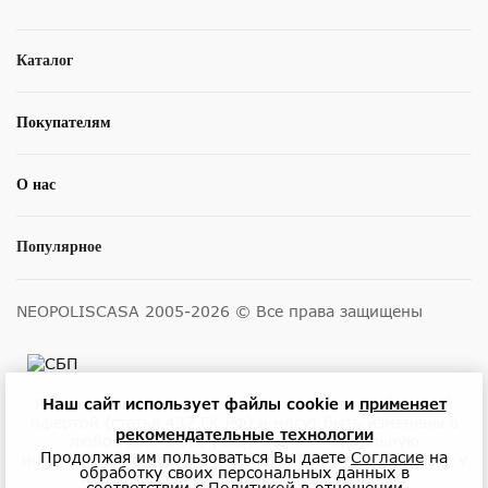
Каталог
Покупателям
О нас
Популярное
NEOPOLISCASA 2005-2026 © Все права защищены
Наш сайт использует файлы cookie и
применяет
Размещенные на сайте цены не являются публичной
офертой (статья 437 ГК РФ) и могут быть изменены в
рекомендательные технологии
любое время без уведомления. Актуальную
Продолжая им пользоваться Вы даете
Согласие
на
информацию о ценах и наличии товара можно узнать у
обработку своих персональных данных в
менеджеров по телефону или в салонах.
соответствии с
Политикой
в отношении