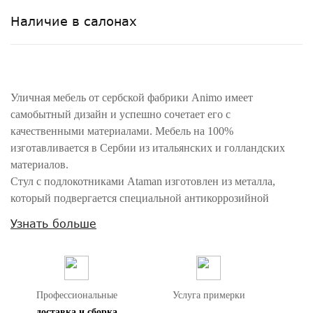
Наличие в салонах
Уличная мебель от сербской фабрики Animo имеет
самобытный дизайн и успешно сочетает его с
качественными материалами. Мебель на 100%
изготавливается в Сербии из итальянских и голландских
материалов.
Стул с подлокотниками Ataman изготовлен из металла,
который подвергается специальной антикоррозийной
обработке. В качестве обивки выступает износостойкая и
Узнать больше
водостойкая коллекционная ткань. Все чехлы съемные, их
можно подвергать машинной стирке, в том числе сам
наполнитель-подушки.
Подушки заполнены сухой пеной, которая имеет структуру
Профессиональные
Услуга примерки
с открытыми порами, поэтому воздух может свободно
доставка и сборка