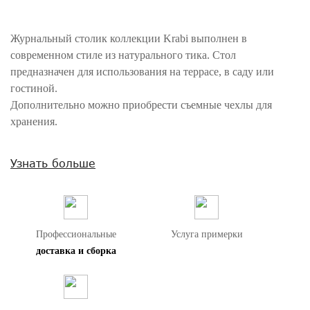
Журнальный столик коллекции Krabi выполнен в
современном стиле из натурального тика. Стол
предназначен для использования на террасе, в саду или
гостиной.
Дополнительно можно приобрести съемные чехлы для
хранения.
Внимание! Цвета предметов на изображениях могут отличаться из-за
Узнать больше
особенностей цветопередачи различных мониторов.
Профессиональные
Услуга примерки
доставка и сборка