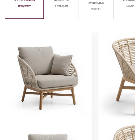
журнальные
покупают
с товаром
KRABI
столики