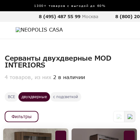
1300+ товаров с выгодой до 60%
8 (495) 487 55 99
Москва
8 (800) 20
Серванты двухдверные MOD
INTERIORS
4 товаров, из них
2 в наличии
ВСЕ
двухдверные
с подсветкой
Фильтры