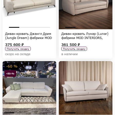
Диван-кровать Джангл Дрим
Диван-кровать Лунар (Lunar)
(Jungle Dream) фабрики MOD
фабрики MOD INTERIORS,
INTERIORS, коллекция
коллекция SELECTION
375 600 ₽
361 500 ₽
SELECTION
Получить скидку
Получить скидку
скоро на складе
в наличии
-60 %
-50 %