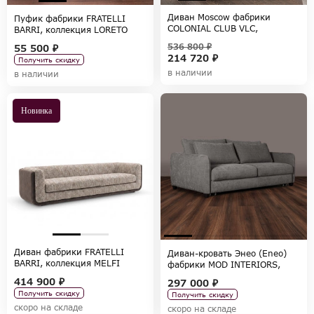
Диван Moscow фабрики
Пуфик фабрики FRATELLI
COLONIAL CLUB VLC,
BARRI, коллекция LORETO
коллекция COLONIAL CLUB
536 800 ₽
55 500 ₽
VLC
214 720 ₽
Получить скидку
в наличии
в наличии
Новинка
Диван фабрики FRATELLI
Диван-кровать Энео (Eneo)
BARRI, коллекция MELFI
фабрики MOD INTERIORS,
коллекция SELECTION
414 900 ₽
297 000 ₽
Получить скидку
Получить скидку
скоро на складе
скоро на складе