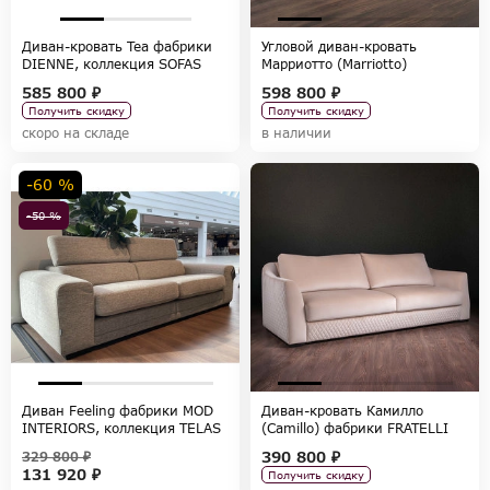
Диван-кровать Tea фабрики
Угловой диван-кровать
DIENNE, коллекция SOFAS
Марриотто (Marriotto)
фабрики FRATELLI BARRI,
585 800 ₽
598 800 ₽
коллекция SELECTION
Получить скидку
Получить скидку
скоро на складе
в наличии
-60 %
-50 %
Диван Feeling фабрики MOD
Диван-кровать Камилло
INTERIORS, коллекция TELAS
(Camillo) фабрики FRATELLI
BARRI, коллекция SELECTION
390 800 ₽
329 800 ₽
131 920 ₽
Получить скидку