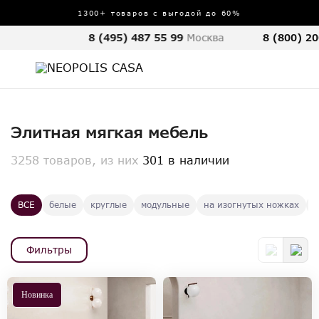
1300+ товаров с выгодой до 60%
8 (495) 487 55 99
Москва
8 (800) 20
Элитная мягкая мебель
3258 товаров, из них
301 в наличии
ВСЕ
белые
круглые
модульные
на изогнутых ножках
р
Фильтры
Новинка