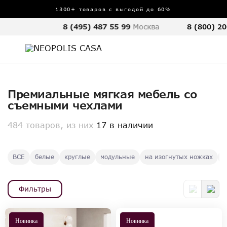
1300+ товаров с выгодой до 60%
8 (495) 487 55 99
Москва
8 (800) 20
Премиальные мягкая мебель со
съемными чехлами
484 товаров, из них
17 в наличии
ВСЕ
белые
круглые
модульные
на изогнутых ножках
р
Фильтры
Новинка
Новинка