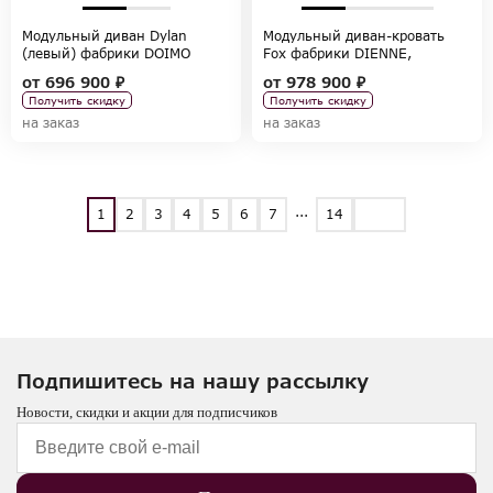
Модульный диван Dylan
Модульный диван-кровать
(левый) фабрики DOIMO
Fox фабрики DIENNE,
SALOTTI, коллекция SOFA
коллекция SOFAS
от
696 900 ₽
от
978 900 ₽
COLLECTION
Получить скидку
Получить скидку
на заказ
на заказ
...
1
2
3
4
5
6
7
14
Подпишитесь на нашу рассылку
Новости, скидки и акции для подписчиков