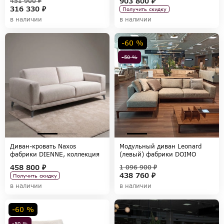
903 800 ₽
451 900 ₽
316 330 ₽
Получить скидку
в наличии
в наличии
-60 %
-50 %
Диван-кровать Naxos
Модульный диван Leonard
фабрики DIENNE, коллекция
(левый) фабрики DOIMO
SOFAS
SALOTTI, коллекция SOFA
458 800 ₽
1 096 900 ₽
COLLECTION
438 760 ₽
Получить скидку
в наличии
в наличии
-60 %
-50 %