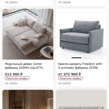
на заказ
на заказ
Модульный диван Carter
Кресло-кровать Freedom with
фабрики DOIMO SALOTTI,
S armrests фабрики DITRE
коллекция SOFA-NEW-2022
ITALIA, коллекция RELAX
513 900 ₽
от
372 900 ₽
COLLECTION
Получить скидку
Получить скидку
на заказ
на заказ