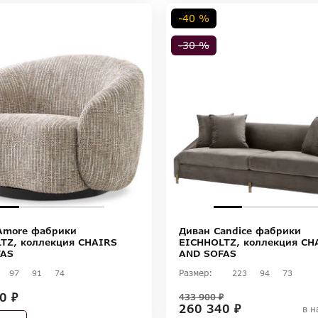
-40 %
-30 %
Amore фабрики
Диван Candice фабрики
TZ, коллекция CHAIRS
EICHHOLTZ, коллекция CH
FAS
AND SOFAS
Размер:
97
91
74
223
94
73
0 ₽
433 900 ₽
260 340 ₽
в н