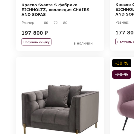
Кресло 
Кресло Svante S фабрики
EICHHOL
EICHHOLTZ, коллекция CHAIRS
AND SO
AND SOFAS
Размер:
Размер:
80
72
80
177 80
197 800 ₽
Получить 
Получить скидку
в наличии
-30 %
-20 %