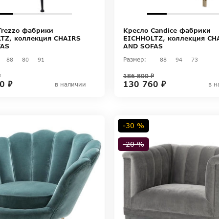
Trezzo фабрики
Кресло Candice фабрики
TZ, коллекция CHAIRS
EICHHOLTZ, коллекция CH
FAS
AND SOFAS
Размер:
88
80
91
88
94
73
₽
186 800 ₽
0 ₽
130 760 ₽
в наличии
в н
-30 %
-20 %