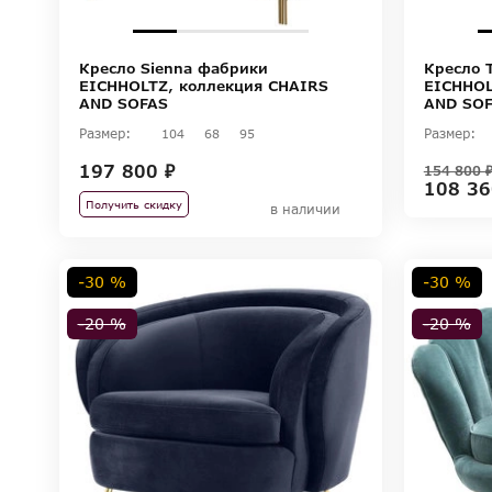
Кресло Sienna фабрики
Кресло 
EICHHOLTZ, коллекция CHAIRS
EICHHOL
AND SOFAS
AND SO
Размер:
Размер:
104
68
95
197 800 ₽
154 800 
108 36
Получить скидку
в наличии
-30 %
-30 %
-20 %
-20 %