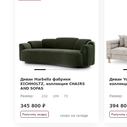
Диван Marbella фабрики
Диван Y
EICHHOLTZ, коллекция CHAIRS
коллекц
AND SOFAS
Размер:
Размер:
232
109
73
345 800 ₽
394 80
Получить скидку
Получить 
скоро на складе