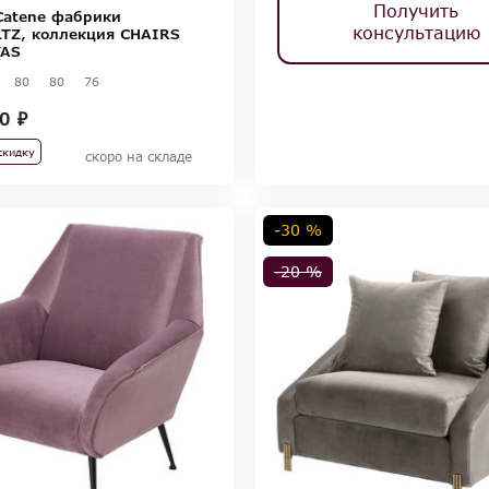
Получить
Catene фабрики
консультацию
TZ, коллекция CHAIRS
FAS
80
80
76
0 ₽
скидку
скоро на складе
-30 %
-20 %