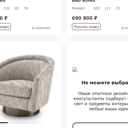
FAS
AND SOFAS
Размер:
230
85
79
305
111
70
0 ₽
690 800 ₽
скидку
Получить скидку
в наличии
в н
Не можете выбра
Наши опытные дизай
консультанты подберут 
свет и предметы интерь
любые ваши иде