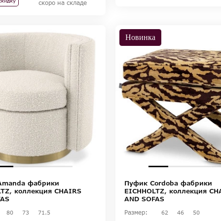
скидку
скоро на складе
Новинка
Amanda фабрики
Пуфик Cordoba фабрики
TZ, коллекция CHAIRS
EICHHOLTZ, коллекция CH
FAS
AND SOFAS
Размер:
80
73
71.5
62
46
50