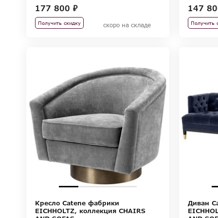
177 800 ₽
147 80
Получить скидку
Получить 
скоро на складе
Кресло Catene фабрики
Диван C
EICHHOLTZ, коллекция CHAIRS
EICHHOL