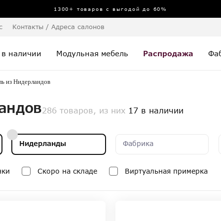
1300+ товаров с выгодой до 60%
с
Контакты / Адреса салонов
 в наличии
Модульная мебель
Распродажа
Фа
ль из Нидерландов
андов
286 товаров, из них
17 в наличии
Нидерланды
Фабрика
нки
Скоро на складе
Виртуальная примерка