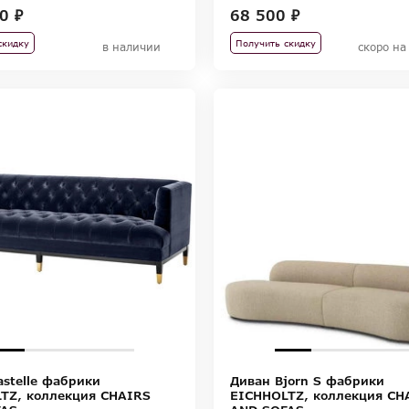
0 ₽
68 500 ₽
скидку
Получить скидку
в наличии
скоро на
astelle фабрики
Диван Bjorn S фабрики
TZ, коллекция CHAIRS
EICHHOLTZ, коллекция CH