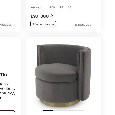
Размер:
109
97
68
197 800 ₽
Получить скидку
аличии
в наличии
ть?
неры-
мебель,
ера под
и