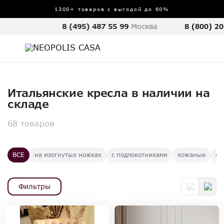
1300+ товаров с выгодой до 60%
8 (495) 487 55 99
Москва
8 (800) 20
Итальянские кресла в наличии на
складе
68 товаров
ВСЕ
на изогнутых ножках
с подлокотниками
кожаные
со
Фильтры